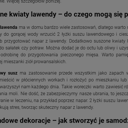
e. Więcej szczegółów poniżej.
ne kwiaty lawendy – do czego mogą się 
 lawenda
ma w domu bardzo wiele zastosowań, dlatego warto m
y do gorącej wody wrzucić 2 łyżki suszu lawendowego i cies
lub przygotować napar z lawendy. Dodatkowo suszone kwiaty 
do sałatek czy potraw. Można dodać je do octu lub oliwy i u
 odrobinę do przygotowania pieczonego mięsa. Warto pamię
j mieszanki ziół prowansalskich.
wy susz
ma zastosowanie przede wszystkim jako zapach 
mieścić w płóciennych workach i rozłożyć po mieszkaniu lub 
owarzyszył nam każdego dnia. Takie woreczki warto zawiesić r
ania moli. Nie dość, że zabezpieczymy nasze ubrania, to jes
anie w leczeniu, na przykład poprzez napar. 2 łyżki suszu l
kują stres, tworząc skuteczny napar z lawendy.
dowe dekoracje – jak stworzyć je samodz