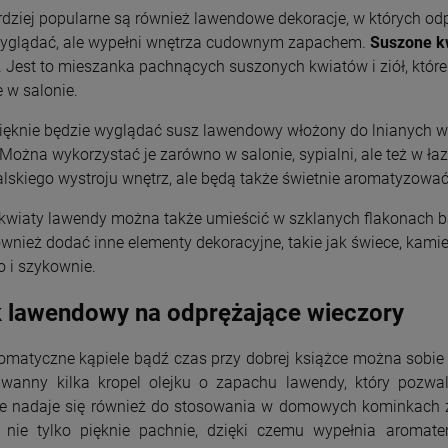
rdziej popularne są również lawendowe dekoracje, w których od
wyglądać, ale wypełni wnętrza cudownym zapachem.
Suszone k
. Jest to mieszanka pachnących suszonych kwiatów i ziół, któr
 w salonie.
ięknie będzie wyglądać susz lawendowy włożony do lnianych 
ożna wykorzystać je zarówno w salonie, sypialni, ale też w łaz
lskiego wystroju wnętrz, ale będą także świetnie aromatyzowa
kwiaty lawendy można także umieścić w szklanych flakonach b
wnież dodać inne elementy dekoracyjne, takie jak świece, kami
o i szykownie.
k lawendowy na odprężające wieczory
romatyczne kąpiele bądź czas przy dobrej książce można sobie 
wanny kilka kropel olejku o zapachu lawendy, który pozwa
e nadaje się również do stosowania w domowych kominkach z
nie tylko pięknie pachnie, dzięki czemu wypełnia aromatem