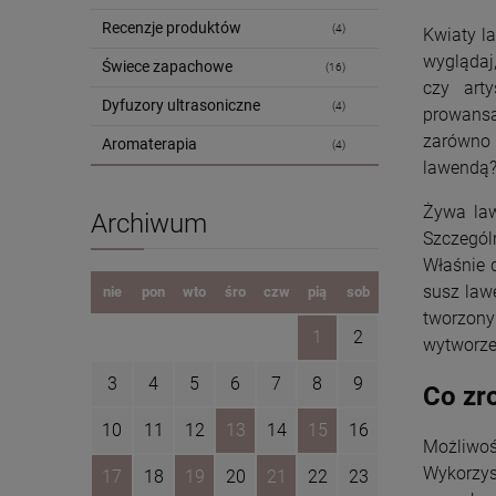
Recenzje produktów
(4)
Kwiaty la
wyglądaj
Świece zapachowe
(16)
czy art
Dyfuzory ultrasoniczne
(4)
prowansa
zarówno 
Aromaterapia
(4)
lawendą?
Żywa law
Archiwum
Szczegól
Właśnie 
susz law
nie
pon
wto
śro
czw
pią
sob
tworzony
1
2
wytworze
3
4
5
6
7
8
9
Co zr
10
11
12
13
14
15
16
Możliwoś
Wykorzys
17
18
19
20
21
22
23