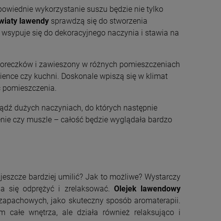
powiednie wykorzystanie suszu będzie nie tylko
wiaty lawendy
sprawdzą się do stworzenia
e wsypuje się do dekoracyjnego naczynia i stawia na
woreczków i zawieszony w różnych pomieszczeniach
ience czy kuchni. Doskonale wpiszą się w klimat
ć pomieszczenia.
ądź dużych naczyniach, do których następnie
enie czy muszle – całość będzie wyglądała bardzo
jeszcze bardziej umilić? Jak to możliwe? Wystarczy
la się odprężyć i zrelaksować.
Olejek lawendowy
apachowych, jako skuteczny sposób aromaterapii.
 całe wnętrza, ale działa również relaksująco i