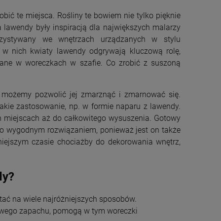
ić te miejsca. Rośliny te bowiem nie tylko pięknie
a lawendy były inspiracją dla największych malarzy
rzystywany we wnętrzach urządzanych w stylu
 w nich kwiaty lawendy odgrywają kluczową rolę,
ane w woreczkach w szafie. Co zrobić z suszoną
e możemy pozwolić jej zmarznąć i zmarnować się.
akie zastosowanie, np. w formie naparu z lawendy.
ch miejscach aż do całkowitego wysuszenia. Gotowy
zo wygodnym rozwiązaniem, ponieważ jest on także
iejszym czasie chociażby do dekorowania wnętrz,
dy?
tać na wiele najróżniejszych sposobów.
owego zapachu, pomogą w tym woreczki