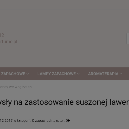
12
fume.pl
 ZAPACHOWE
LAMPY ZAPACHOWE
AROMATERAPIA
wendy we wnętrzach
sły na zastosowanie suszonej lawe
-12-2017
w kategorii:
O zapachach...
autor:
DH