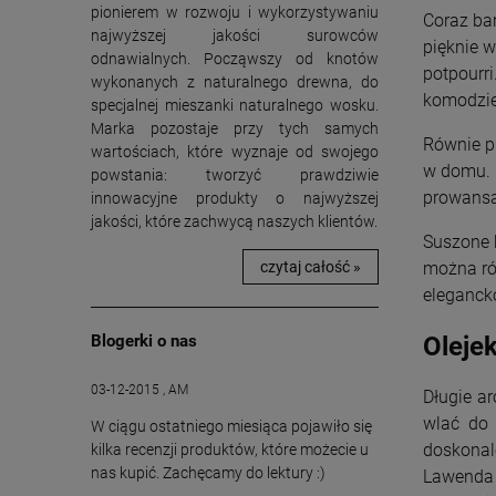
pionierem w rozwoju i wykorzystywaniu
Coraz ba
najwyższej jakości surowców
pięknie 
odnawialnych. Począwszy od knotów
potpourri
wykonanych z naturalnego drewna, do
komodzie
specjalnej mieszanki naturalnego wosku.
Marka pozostaje przy tych samych
Równie p
wartościach, które wyznaje od swojego
w domu. M
powstania: tworzyć prawdziwie
prowansa
innowacyjne produkty o najwyższej
jakości, które zachwycą naszych klientów.
Suszone 
czytaj całość »
można ró
eleganck
Blogerki o nas
Oleje
03-12-2015 , AM
Długie a
wlać do 
W ciągu ostatniego miesiąca pojawiło się
doskonal
kilka recenzji produktów, które możecie u
nas kupić. Zachęcamy do lektury :)
Lawenda 