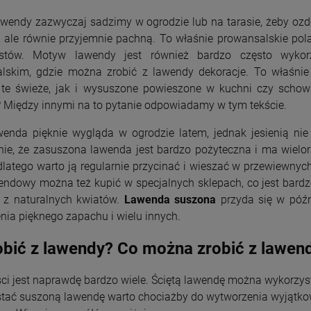
wendy zazwyczaj sadzimy w ogrodzie lub na tarasie, żeby ozdob
, ale równie przyjemnie pachną. To właśnie prowansalskie pol
ystów. Motyw lawendy jest również bardzo często wyko
lskim, gdzie można zrobić z lawendy dekoracje. To właśnie
te świeże, jak i wysuszone powieszone w kuchni czy schow
 Między innymi na to pytanie odpowiadamy w tym tekście.
enda pięknie wygląda w ogrodzie latem, jednak jesienią ni
nie, że zasuszona lawenda jest bardzo pożyteczna i ma wielor
dlatego warto ją regularnie przycinać i wieszać w przewiewny
endowy można też kupić w specjalnych sklepach, co jest bard
 z naturalnych kwiatów.
Lawenda suszona
przyda się w późn
nia pięknego zapachu i wielu innych.
obić z lawendy? Co można zrobić z lawen
ci jest naprawdę bardzo wiele. Ściętą lawendę można wykorzys
tać suszoną lawendę warto chociażby do wytworzenia wyjątk