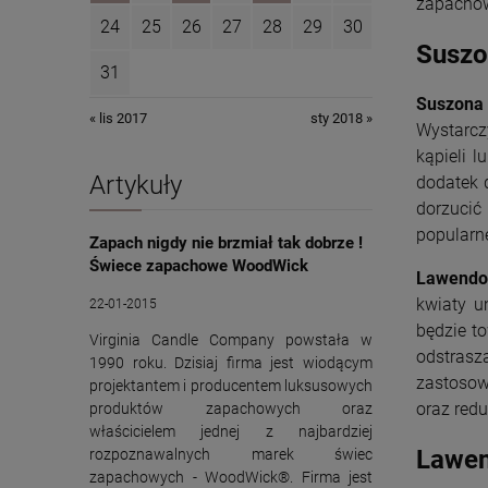
zapachow
24
25
26
27
28
29
30
Suszo
31
Suszona
« lis 2017
sty 2018 »
Wystarcz
kąpieli 
Artykuły
dodatek 
dorzucić
popularne
Zapach nigdy nie brzmiał tak dobrze !
Świece zapachowe WoodWick
Lawendo
kwiaty u
22-01-2015
będzie t
Virginia Candle Company powstała w
odstrasz
1990 roku. Dzisiaj firma jest wiodącym
zastosow
projektantem i producentem luksusowych
oraz redu
produktów zapachowych oraz
właścicielem jednej z najbardziej
Lawen
rozpoznawalnych marek świec
zapachowych - WoodWick®. Firma jest