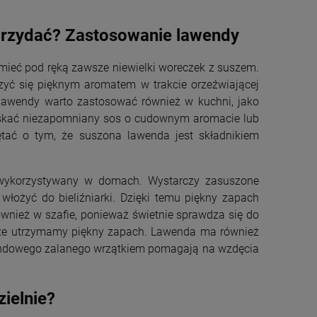
przydać? Zastosowanie lawendy
ieć pod ręką zawsze niewielki woreczek z suszem.
zyć się pięknym aromatem w trakcie orzeźwiającej
lawendy warto zastosować również w kuchni, jako
zyskać niezapomniany sos o cudownym aromacie lub
tać o tym, że suszona lawenda jest składnikiem
wykorzystywany w domach. Wystarczy zasuszone
włożyć do bieliźniarki. Dzięki temu piękny zapach
ównież w szafie, ponieważ świetnie sprawdza się do
zcze utrzymamy piękny zapach. Lawenda ma również
awendowego zalanego wrzątkiem pomagają na wzdęcia
ielnie?