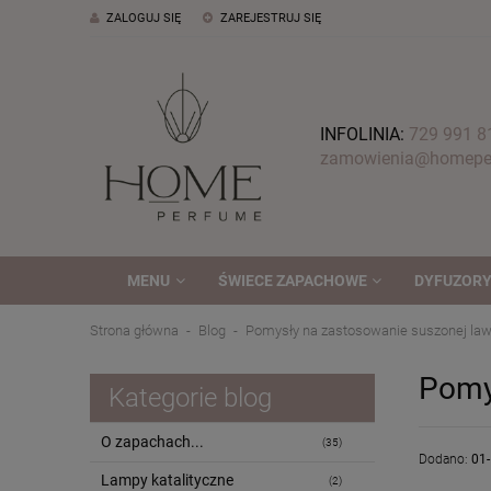
ZALOGUJ SIĘ
ZAREJESTRUJ SIĘ
INFOLINIA:
729 991 8
zamowienia@homeper
MENU
ŚWIECE ZAPACHOWE
DYFUZORY
Strona główna
Blog
Pomysły na zastosowanie suszonej la
Pomy
Kategorie blog
O zapachach...
(35)
Dodano:
01
Lampy katalityczne
(2)