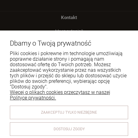
Kontakt
Masz pytania?
zadzwoń lub napisz
Dbamy o Twoją prywatność
Tel.:
729 991 812
Pliki cookies i pokrewne im technologie umożliwiają
poprawne działanie strony i pomagają nam
E-mail:
zamowienia@homeperfume.pl
dostosować ofertę do Twoich potrzeb. Możesz
zaakceptować wykorzystanie przez nas wszystkich
tych plików i przejść do sklepu lub dostosować użycie
Pomoc
plików do swoich preferencji, wybierając opcję
"Dostosuj zgody".
Dostawa
Więcej o plikach cookies przeczytasz w naszej
Polityce prywatności.
Moje konto
ZAAKCEPTUJ TYLKO NIEZBĘDNE
Reklamacje i zwroty
O firmie
DOSTOSUJ ZGODY