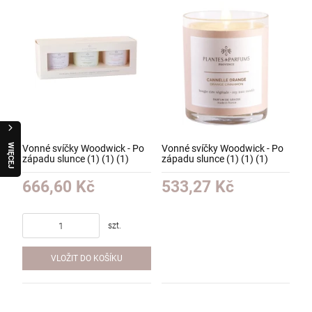
W
I
Ę
C
E
J
R
A
Q
U
O
Vonné svíčky Woodwick - Po
Vonné svíčky Woodwick - Po
západu slunce (1) (1) (1)
západu slunce (1) (1) (1)
666,60 Kč
533,27 Kč
szt.
VLOŽIT DO KOŠÍKU