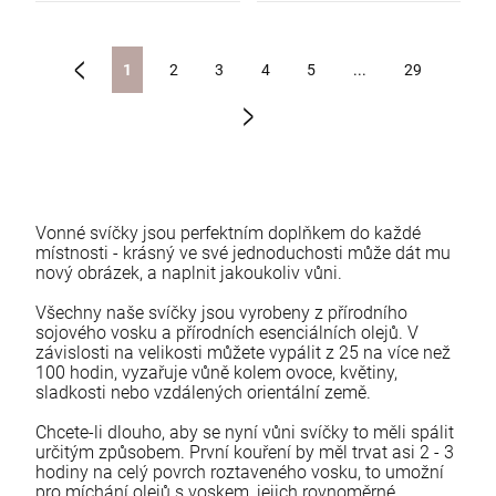
1
2
3
4
5
...
29
«
»
Vonné svíčky jsou perfektním doplňkem do každé
místnosti - krásný ve své jednoduchosti může dát mu
nový obrázek, a naplnit jakoukoliv vůni.
Všechny naše svíčky jsou vyrobeny z přírodního
sojového vosku a přírodních esenciálních olejů.
V
závislosti na velikosti můžete vypálit z 25 na více než
100 hodin, vyzařuje vůně kolem ovoce, květiny,
sladkosti nebo vzdálených orientální země.
Chcete-li dlouho, aby se nyní vůni svíčky to měli spálit
určitým způsobem.
První kouření by měl trvat asi 2 - 3
hodiny na celý povrch roztaveného vosku, to umožní
pro míchání olejů s voskem, jejich rovnoměrné