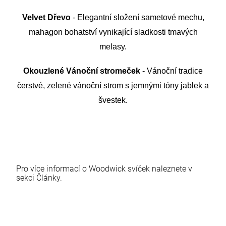
Velvet
Dřevo
-
Elegantní
složení
sametové
mechu
,
mahagon
bohatství
vynikající
sladkosti
tmavých
melasy
.
Okouzlené
Vánoční stromeček
-
Vánoční
tradice
čerstvé
, zelené
vánoční strom
s jemnými
tóny
jablek a
švestek
.
Pro více informací o
Woodwick
svíček
naleznete v
sekci Články
.