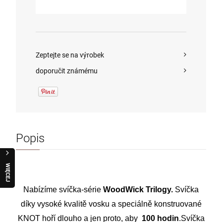
Zeptejte se na výrobek
doporučit známému
Popis
W
I
Ę
C
E
J
R
A
Q
U
O
Nabízíme
svíčka
-série
WoodWick Trilogy.
Svíčka
díky
vysoké kvalitě
vosku
a
speciálně konstruované
KNOT
hoří
dlouho
a
jen proto, aby
100 hodin
.
Svíčka