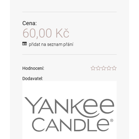
Cena:
60,00 Kč
přidat na seznam přání
Hodnocení:
Vonné svíčky Woodwick - Po západu slunce
Dodavatel:
(1) (1) (1) (1) (1) (1) (1) (1) (1) (1)
199,93 Kč