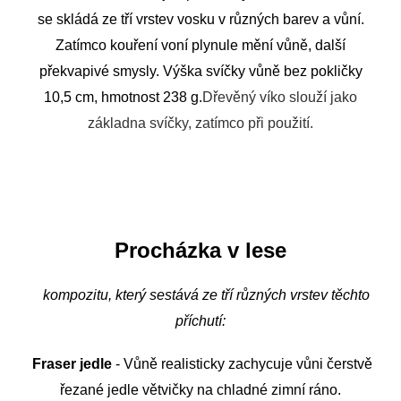
se skládá ze tří
vrstev
vosku
v různých
barev a vůní
.
Zatímco
kouření
voní
plynule
mění
vůně
,
další
překvapivé
smysly.
Výška
svíčky
vůně
bez pokličky
10,5 cm
, hmotnost
238 g
.
Dřevěný
víko
slouží jako
základna
svíčky
, zatímco
při použití.
Procházka
v lese
kompozitu, který sestává
ze
tří různých
vrstev
těchto
příchutí
:
Fraser
jedle
-
Vůně
realisticky
zachycuje
vůni
čerstvě
řezané
jedle
větvičky
na
chladné zimní ráno
.