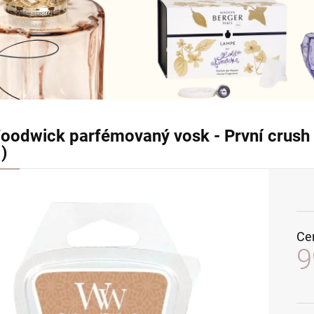
oodwick parfémovaný vosk - První crush (1) 
)
Ce
9