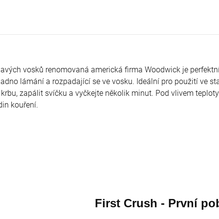
(1) (1) (1) (1) (1) (1) (1)
(1) (1) (1) (1) (1) (1) (1)
199,93 Kč
373,27 Kč
(1) (1)
(1) (1) (1) (1) (1)
ňavých
vosků
renomovaná
americká firma
Woodwick
je perfektn
nadno
lámání
a
rozpadající se
ve vosku
.
Ideální pro použití
ve st
krbu
,
zapálit svíčku
a
vyčkejte několik minut
.
Pod vlivem
teploty
din
kouření.
First Crush -
První
po