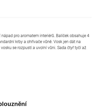
í
nápad pro
aromatem
interiérů.
Balíček obsahuje
4
andardní
krby a
ohřívače
vůně.
Vosk
jen dát
na
vosku
se rozpustí
a
uvolní
vůni.
Sada čtyř
tyčí
až
blouznění