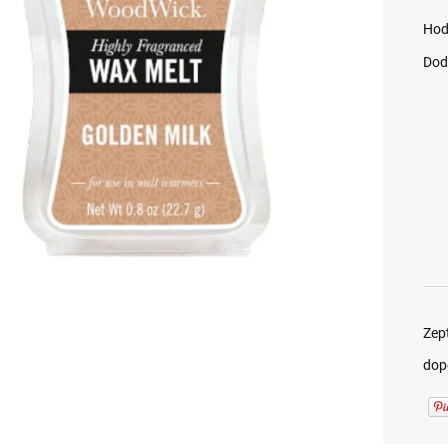
Hod
Dod
Zep
dop
Vonné svíčky Woodwick
Vonné svíčky Woodwick
- Po západu slunce (1)
- Procházka v lese (1)