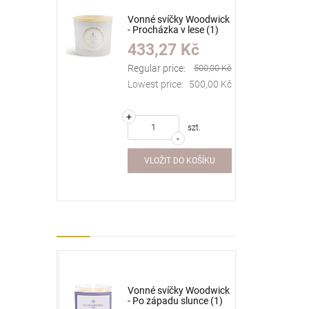
ky Woodwick
Vonné svíčky Woodwick
v lese (1)
- Procházka v lese (1)
) (1) (1) (1)
(1) (1) (1) (1) (1) (1) (1)
 Kč
433,27 Kč
) (1) (1) (1)
(1) (1) (1) (1) (1) (1) (1)
(1) (1) (1)
e:
566,67 Kč
Regular price:
500,00 Kč
:
566,67 Kč
Lowest price:
500,00 Kč
+
szt.
-
VLOŽIT DO KOŠÍKU
r - Lemon
Vonné svíčky Woodwick
ml (1) (1)
- Po západu slunce (1)