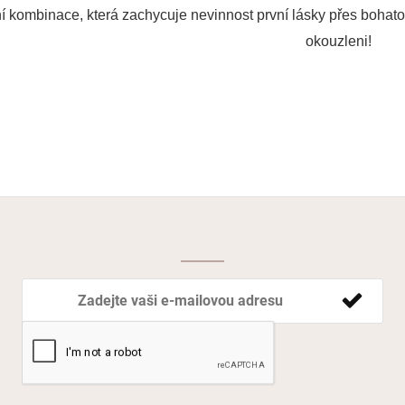
í
kombinace, která
zachycuje
nevinnost
první lásky
přes
bohato
okouzleni
!