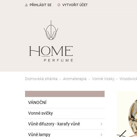
PŘIHLÁSIT SE
VYTVOŘIT ÚČET
Domovská stránka
Aromaterapia
Vonné Vosky
Woodwick p
VÁNOČNÍ
Vonné svíčky
Vůně difuzory - karafy vůně
Vůně lampy