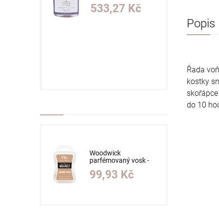
(1)
Kč
533,27 Kč
Popis
szt.
O KOŠÍKU
Řada
vo
kostky
s
skořápce
do
10 ho
Woodwick
parfémovaný vosk -
První crush (1) (1) (1)
99,93 Kč
(1) (1) (1) (1) (1) (1) (1)
(1)