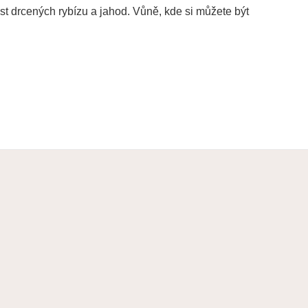
st
drcených
rybízu
a jahod
.
Vůně
, kde
si můžete být