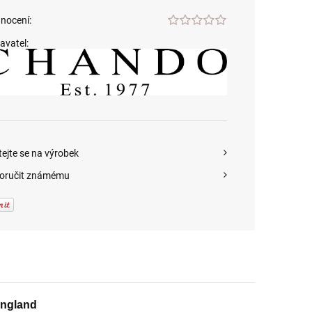
nocení:
avatel:
tejte se na výrobek
oručit známému
England