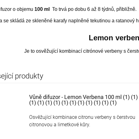
(1) (1) (1) (1) (1) (1) (1)
(1) (1) (1) (1) (1) (1) (1)
199,93 Kč
373,27 Kč
(1) (1)
(1) (1) (1) (1) (1)
ifuzor
o objemu
100 ml
To
trvá
po dobu
6 až 8
týdnů,
přibližně
.
a se skládá
ze skleněné
karafy
naplněné
tekutinou
a ratanový
h
Lemon
verbe
Je to
osvěžující
kombinací
citrónové
verbeny
s čers
ející produkty
Vůně difuzor - Lemon Verbena 100 ml (1) (1) 
(1) (1) (1) (1) (1) (1) (1) (1) (1) (1) (1)
Osvěžující
kombinace
citronu
verbeny
s čerstvou
citronovou a
limetkové
kůry
.