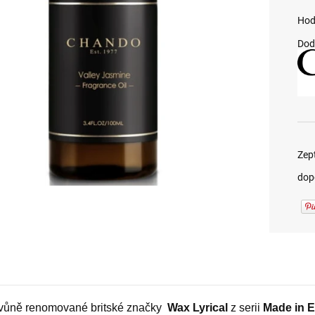
Hod
Dod
Zep
dop
Vonné svíčky Woodwick
Vonné svíčky Woodwick
- Po západu slunce (1)
- Procházka v lese (1)
vůně
renomované
britské značky
Wax Lyrical
z serii
Made in 