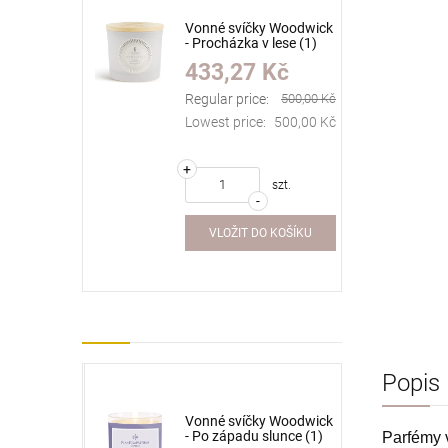
ky Woodwick
Vonné svíčky Woodwick
v lese (1)
- Procházka v lese (1)
) (1) (1) (1)
(1) (1) (1) (1) (1) (1) (1)
 Kč
433,27 Kč
) (1) (1) (1)
(1) (1) (1) (1) (1) (1) (1)
(1) (1) (1)
e:
566,67 Kč
Regular price:
500,00 Kč
:
566,67 Kč
Lowest price:
500,00 Kč
+
szt.
-
VLOŽIT DO KOŠÍKU
Popis
r - Lemon
Vonné svíčky Woodwick
ml (1) (1)
- Po západu slunce (1)
Parfémy