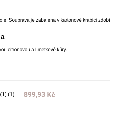
ole
.
Souprava
je zabalena v
kartonové krabici
zdobí
na
tvou
citronovou a
limetkové
kůry
.
899,93 Kč
(1) (1)