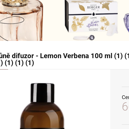
ůně difuzor - Lemon Verbena 100 ml (1) (1) (
) (1) (1) (1)
Ce
6