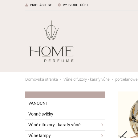
PŘIHLÁSIT SE
VYTVOŘIT ÚČET
Domovská stránka
Vůně difuzory - karafy vůně
porcelanowe
VÁNOČNÍ
Vonné svíčky
Vůně difuzory - karafy vůně
Vůně lampy