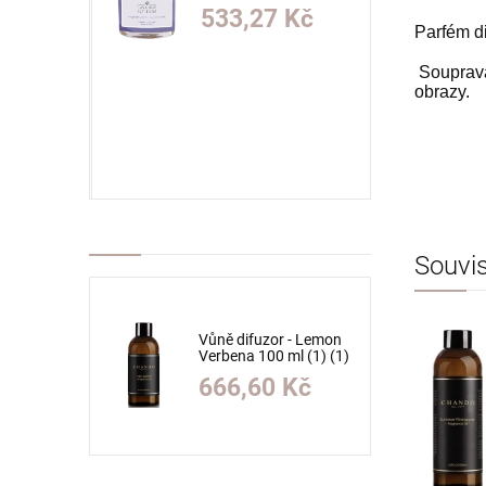
(1)
Kč
533,27 Kč
Parfém
d
Souprav
szt.
obrazy
.
O KOŠÍKU
Souvis
Vůně difuzor - Lemon
Verbena 100 ml (1) (1)
(1) (1) (1) (1) (1) (1) (1)
666,60 Kč
(1) (1) (1) (1) (1) (1)