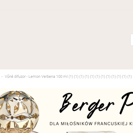
Vůně difuzor - Lemon Verbena 100 ml (1) (1) (1) (1) (1) (1) (1) (1) (1) (1) (1) (1) (