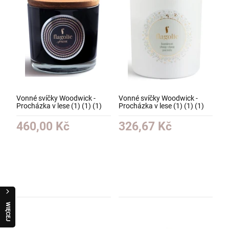
Vonné svíčky Woodwick -
Vonné svíčky Woodwick -
Procházka v lese (1) (1) (1)
Procházka v lese (1) (1) (1)
(1) (1) (1) (1)
(1) (1) (1) (1)
460,00 Kč
326,67 Kč
W
I
Ę
C
E
J
R
A
Q
U
O