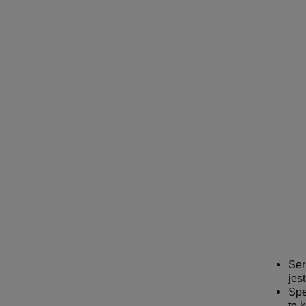
Ser
jes
Spe
to 