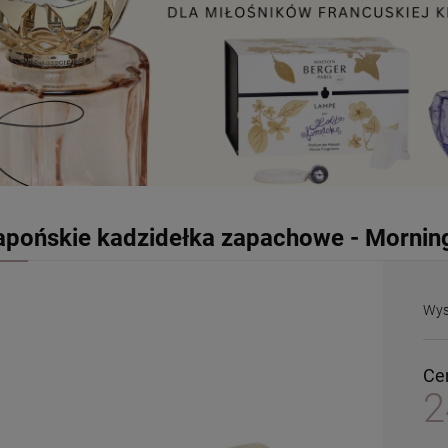
apońskie kadzidełka zapachowe - Morning 
Wys
Ce
2