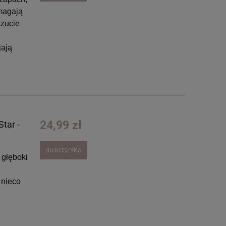
omagają
czucie
jają
24,99 zł
tar -
DO KOSZYKA
 głęboki
 nieco