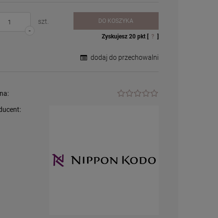
szt.
DO KOSZYKA
-
Zyskujesz
20
pkt [
?
]
dodaj do przechowalni
na:
ducent:
Palnik do lampy
zapachowej /
katalitycznej - duży
54,99 zł
+
szt.
-
DO KOSZYKA