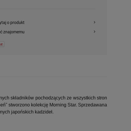
ytaj o produkt
eć znajomemu
lnych składników pochodzących ze wszystkich stron
zień" stworzono kolekcję Morning Star. Sprzedawana
esnych japońskich kadzideł.