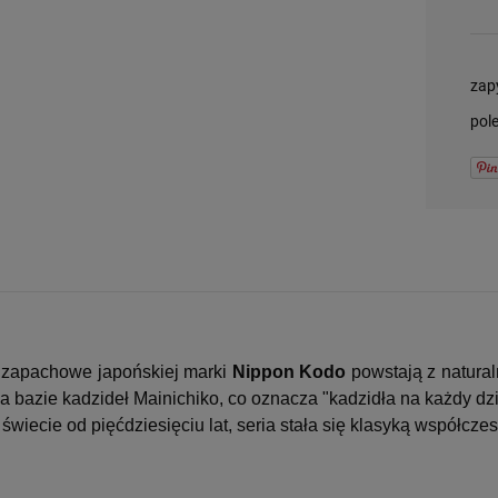
-
DO KOSZYKA
zap
pol
 zapachowe japońskiej marki
Nippon Kodo
powstają z natura
Na bazie kadzideł Mainichiko, co oznacza "kadzidła na każdy d
świecie od pięćdziesięciu lat, seria stała się klasyką współcz