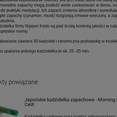
norodne zapachy mogą znaleźć wiele zastosowań: w domu, na 
 do praktyki medytacji. Ich zapach zmienia atmosferę i wywołuj
płe zapachy (cynamon, musk) rozgrzeją zimowe wieczory, a zap
ołudnia.
zidełka firmy Nippon Kodo są pod ścisłą kontrolą jakości w cały
opejskie normy.
kowanie zawiera 50 kadzideł i ceramiczna podstawkę w kształ
s spalania jednego kadzidełka to ok. 25 -35 min.
kty powiązane
Japońskie kadzidełka zapachowe - Morning S
Cedr
Kadzidełka cedrowe mają bardzo zrównoważony 