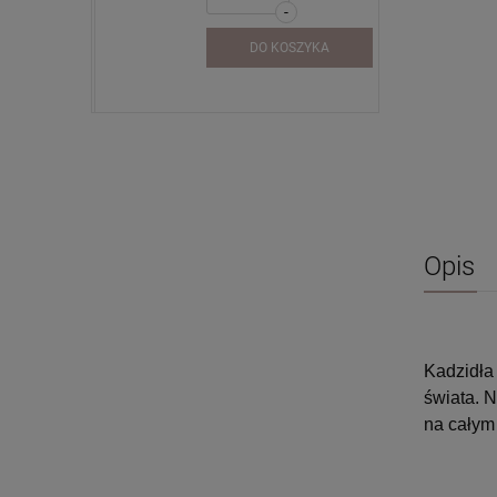
-
SZYKA
DO KOSZYKA
Opis
Kadzidła
świata. 
na całym 