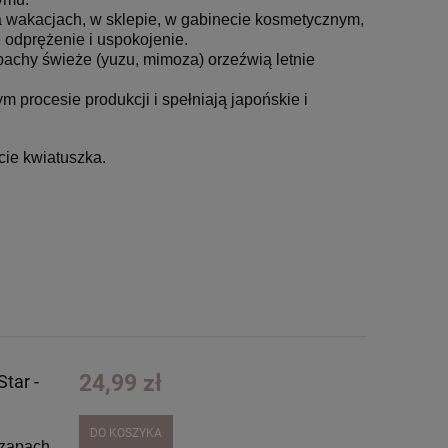
wakacjach, w sklepie, w gabinecie kosmetycznym,
e odprężenie i uspokojenie.
achy świeże (yuzu, mimoza) orzeźwią letnie
m procesie produkcji i spełniają japońskie i
cie kwiatuszka.
24,99 zł
tar -
DO KOSZYKA
zapach,