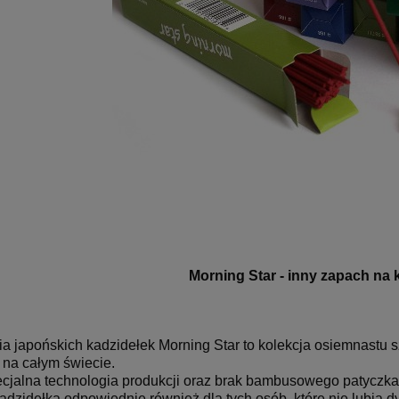
Morning Star - inny zapach na 
ia japońskich kadzidełek Morning Star to kolekcja osiemnastu
t na całym świecie.
cjalna technologia produkcji oraz brak bambusowego patyczka, 
kadzidełka odpowiednie również dla tych osób, które nie lubią 