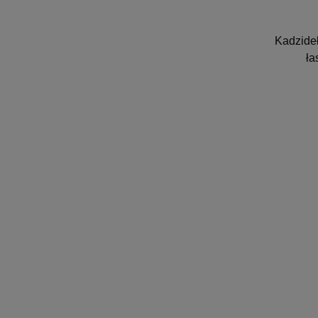
Kadzideł
ła