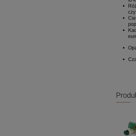
Róż
czy
Cie
pop
Kad
eur
Opa
Cza
Produ