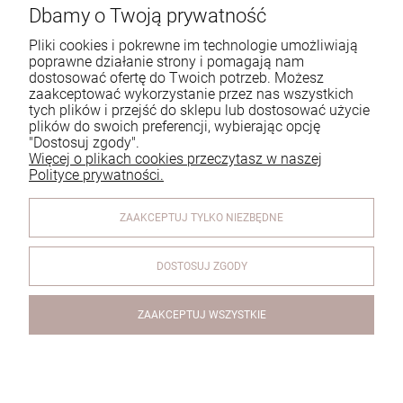
Dbamy o Twoją prywatność
Tel.:
729 991 812
Pliki cookies i pokrewne im technologie umożliwiają
poprawne działanie strony i pomagają nam
E-mail:
zamowienia@homeperfume.pl
dostosować ofertę do Twoich potrzeb. Możesz
zaakceptować wykorzystanie przez nas wszystkich
tych plików i przejść do sklepu lub dostosować użycie
Pomoc
plików do swoich preferencji, wybierając opcję
"Dostosuj zgody".
Dostawa
Więcej o plikach cookies przeczytasz w naszej
Polityce prywatności.
Moje konto
ZAAKCEPTUJ TYLKO NIEZBĘDNE
Reklamacje i zwroty
O firmie
DOSTOSUJ ZGODY
ZAAKCEPTUJ WSZYSTKIE
© 2026 www.homeperfume.pl. Wszelkie prawa zastrzeżone.
Styl graficzny i aplikacje ShopGadget.pl
Sklep internetowy
Shoper.pl