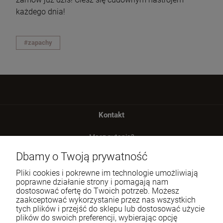
każdego dnia!
#zapachy
Kontakt
Masz pytania?
zadzwoń lub napisz
Dbamy o Twoją prywatność
Tel.:
729 991 812
Pliki cookies i pokrewne im technologie umożliwiają
poprawne działanie strony i pomagają nam
E-mail:
zamowienia@homeperfume.pl
dostosować ofertę do Twoich potrzeb. Możesz
zaakceptować wykorzystanie przez nas wszystkich
tych plików i przejść do sklepu lub dostosować użycie
Pomoc
plików do swoich preferencji, wybierając opcję