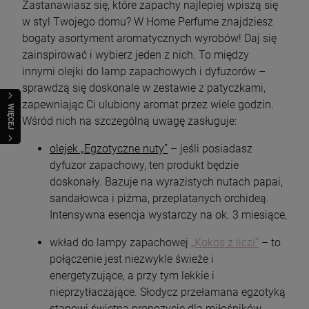
Zastanawiasz się, które zapachy najlepiej wpiszą się
w styl Twojego domu? W Home Perfume znajdziesz
bogaty asortyment aromatycznych wyrobów! Daj się
zainspirować i wybierz jeden z nich. To między
innymi olejki do lamp zapachowych i dyfuzorów –
sprawdzą się doskonale w zestawie z patyczkami,
zapewniając Ci ulubiony aromat przez wiele godzin.
WIĘCEJ
Wśród nich na szczególną uwagę zasługuje:
olejek „Egzotyczne nuty”
– jeśli posiadasz
dyfuzor zapachowy, ten produkt będzie
doskonały. Bazuje na wyrazistych nutach papai,
sandałowca i piżma, przeplatanych orchideą.
Intensywna esencja wystarczy na ok. 3 miesiące,
wkład do lampy zapachowej
„Kokos z liczi”
– to
połączenie jest niezwykle świeże i
energetyzujące, a przy tym lekkie i
nieprzytłaczające. Słodycz przełamana egzotyką
stanowi świetną propozycję dla miłośników