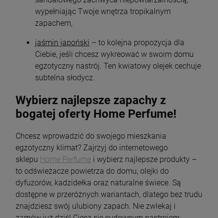
wypełniając Twoje wnętrza tropikalnym
zapachem,
jaśmin japoński
– to kolejna propozycja dla
Ciebie, jeśli chcesz wykreować w swoim domu
egzotyczny nastrój. Ten kwiatowy olejek cechuje
subtelna słodycz.
Wybierz najlepsze zapachy z
bogatej oferty Home Perfume!
Chcesz wprowadzić do swojego mieszkania
egzotyczny klimat? Zajrzyj do internetowego
sklepu
Home Perfume
i wybierz najlepsze produkty –
to odświeżacze powietrza do domu, olejki do
dyfuzorów, kadzidełka oraz naturalne świece. Są
dostępne w przeróżnych wariantach, dlatego bez trudu
znajdziesz swój ulubiony zapach. Nie zwlekaj i
zamów już dziś! Ciesz się cudownym nastrojem