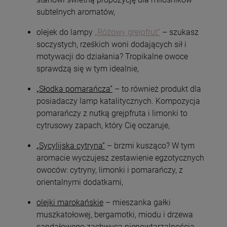
subtelnych aromatów,
olejek do lampy
„Różowy grejpfrut”
– szukasz
soczystych, rześkich woni dodających sił i
motywacji do działania? Tropikalne owoce
sprawdzą się w tym idealnie,
„Słodka pomarańcza”
– to również produkt dla
posiadaczy lamp katalitycznych. Kompozycja
pomarańczy z nutką grejpfruta i limonki to
cytrusowy zapach, który Cię oczaruje,
„Sycylijska cytryna”
– brzmi kusząco? W tym
aromacie wyczujesz zestawienie egzotycznych
owoców: cytryny, limonki i pomarańczy, z
orientalnymi dodatkami,
olejki marokańskie
– mieszanka gałki
muszkatołowej, bergamotki, miodu i drzewa
sandałowego zachwyca niepowtarzalnością,