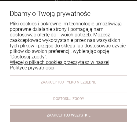
Masz pytania?
zadzwoń lub napisz
Dbamy o Twoją prywatność
Tel.:
729 991 812
Pliki cookies i pokrewne im technologie umożliwiają
poprawne działanie strony i pomagają nam
E-mail:
zamowienia@homeperfume.pl
dostosować ofertę do Twoich potrzeb. Możesz
zaakceptować wykorzystanie przez nas wszystkich
tych plików i przejść do sklepu lub dostosować użycie
Pomoc
plików do swoich preferencji, wybierając opcję
"Dostosuj zgody".
Dostawa
Więcej o plikach cookies przeczytasz w naszej
Polityce prywatności.
Moje konto
ZAAKCEPTUJ TYLKO NIEZBĘDNE
Reklamacje i zwroty
O firmie
DOSTOSUJ ZGODY
ZAAKCEPTUJ WSZYSTKIE
Dekoracyjne Pałeczki Zapachowe - Esteban Paris -
Legendes D'Orient - Legendy Orientu - 100ml
© 2026 www.homeperfume.pl. Wszelkie prawa zastrzeżone.
Styl graficzny i aplikacje ShopGadget.pl
Sklep internetowy