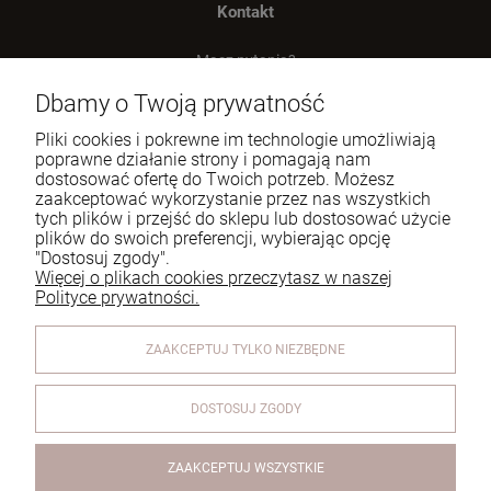
Kontakt
Masz pytania?
zadzwoń lub napisz
Dbamy o Twoją prywatność
Tel.:
729 991 812
Pliki cookies i pokrewne im technologie umożliwiają
poprawne działanie strony i pomagają nam
E-mail:
zamowienia@homeperfume.pl
dostosować ofertę do Twoich potrzeb. Możesz
zaakceptować wykorzystanie przez nas wszystkich
tych plików i przejść do sklepu lub dostosować użycie
Pomoc
plików do swoich preferencji, wybierając opcję
"Dostosuj zgody".
Dostawa
Więcej o plikach cookies przeczytasz w naszej
Polityce prywatności.
Moje konto
ZAAKCEPTUJ TYLKO NIEZBĘDNE
Reklamacje i zwroty
O firmie
DOSTOSUJ ZGODY
ZAAKCEPTUJ WSZYSTKIE