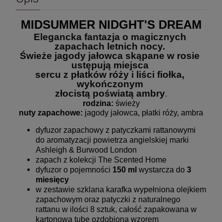
MIDSUMMER NIDGHT'S DREAM
Elegancka fantazja o magicznych 
zapachach letnich nocy. 
Świeże jagody jałowca skąpane w rosie 
ustępują miejsca 
sercu z płatków róży i liści fiołka, 
wykończonym 
złocistą poświatą ambry
.
rodzina:
 świeży
nuty zapachowe:
 jagody jałowca, płatki róży, ambra
dyfuzor zapachowy z patyczkami rattanowymi
do aromatyzacji powietrza angielskiej marki
Ashleigh & Burwood London
zapach z kolekcji The Scented Home
dyfuzor o pojemności
150 ml
wystarcza do
3
miesięcy
w zestawie szklana karafka wypełniona olejkiem
zapachowym oraz patyczki z naturalnego
rattanu w ilości 8 sztuk, całość zapakowana w
kartonową tubę ozdobioną wzorem