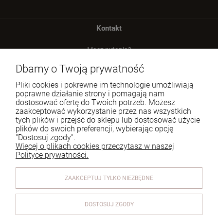
Kontakt
Masz pytania?
zadzwoń lub napisz
Dbamy o Twoją prywatność
Tel.:
729 991 812
Pliki cookies i pokrewne im technologie umożliwiają
poprawne działanie strony i pomagają nam
E-mail:
zamowienia@homeperfume.pl
dostosować ofertę do Twoich potrzeb. Możesz
zaakceptować wykorzystanie przez nas wszystkich
tych plików i przejść do sklepu lub dostosować użycie
Pomoc
plików do swoich preferencji, wybierając opcję
"Dostosuj zgody".
Dostawa
Więcej o plikach cookies przeczytasz w naszej
Polityce prywatności.
Moje konto
ZAAKCEPTUJ TYLKO NIEZBĘDNE
Reklamacje i zwroty
O firmie
DOSTOSUJ ZGODY