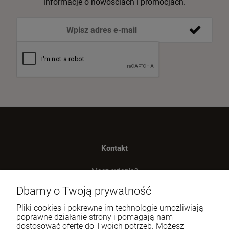
informacje o nowościach i promocjach.
Kontakt
Masz pytania?
zadzwoń lub napisz
Dbamy o Twoją prywatność
Tel.:
729 991 812
Pliki cookies i pokrewne im technologie umożliwiają
poprawne działanie strony i pomagają nam
E-mail:
zamowienia@homeperfume.pl
dostosować ofertę do Twoich potrzeb. Możesz