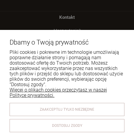
Kontakt
Masz pytania?
zadzwoń lub napisz
Dbamy o Twoją prywatność
Tel.:
729 991 812
Pliki cookies i pokrewne im technologie umożliwiają
poprawne działanie strony i pomagają nam
E-mail:
zamowienia@homeperfume.pl
dostosować ofertę do Twoich potrzeb. Możesz
zaakceptować wykorzystanie przez nas wszystkich
tych plików i przejść do sklepu lub dostosować użycie
Pomoc
plików do swoich preferencji, wybierając opcję
"Dostosuj zgody".
Dostawa
Więcej o plikach cookies przeczytasz w naszej
Polityce prywatności.
Moje konto
ZAAKCEPTUJ TYLKO NIEZBĘDNE
Reklamacje i zwroty
O firmie
DOSTOSUJ ZGODY