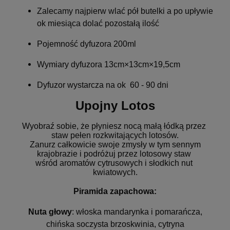
Zalecamy najpierw wlać pół butelki a po upływie
ok miesiąca dolać pozostałą ilość
Pojemność dyfuzora 200ml
Wymiary dyfuzora 13cm×13cm×19,5cm
Dyfuzor wystarcza na ok 60 - 90 dni
Upojny Lotos
Wyobraź sobie, że płyniesz nocą małą łódką przez 
staw pełen rozkwitających lotosów.
 Zanurz całkowicie swoje zmysły w tym sennym 
krajobrazie i podróżuj przez lotosowy staw 
wśród aromatów cytrusowych i słodkich nut 
kwiatowych.
Piramida zapachowa:
Nuta głowy
: włoska mandarynka i pomarańcza,
chińska soczysta brzoskwinia, cytryna