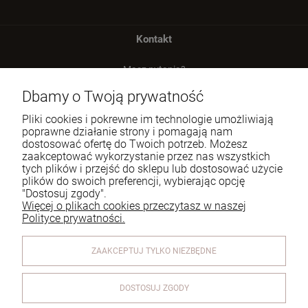
Kontakt
Masz pytania?
zadzwoń lub napisz
Dbamy o Twoją prywatność
Tel.:
729 991 812
Pliki cookies i pokrewne im technologie umożliwiają
poprawne działanie strony i pomagają nam
E-mail:
zamowienia@homeperfume.pl
dostosować ofertę do Twoich potrzeb. Możesz
zaakceptować wykorzystanie przez nas wszystkich
tych plików i przejść do sklepu lub dostosować użycie
Pomoc
plików do swoich preferencji, wybierając opcję
"Dostosuj zgody".
Dostawa
Więcej o plikach cookies przeczytasz w naszej
Polityce prywatności.
Moje konto
ZAAKCEPTUJ TYLKO NIEZBĘDNE
Reklamacje i zwroty
O firmie
DOSTOSUJ ZGODY