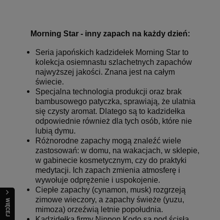
Morning Star - inny zapach na każdy dzień:
Seria japońskich kadzidełek Morning Star to
kolekcja osiemnastu szlachetnych zapachów
najwyższej jakości. Znana jest na całym
świecie.
Specjalna technologia produkcji oraz brak
bambusowego patyczka, sprawiają, że ulatnia
się czysty aromat. Dlatego są to kadzidełka
odpowiednie również dla tych osób, które nie
lubią dymu.
Różnorodne zapachy mogą znaleźć wiele
zastosowań: w domu, na wakacjach, w sklepie,
w gabinecie kosmetycznym, czy do praktyki
medytacji. Ich zapach zmienia atmosferę i
wywołuje odprężenie i uspokojenie.
Ciepłe zapachy (cynamon, musk) rozgrzeją
zimowe wieczory, a zapachy świeże (yuzu,
WIĘCEJ
mimoza) orzeźwią letnie popołudnia.
Kadzidełka firmy Nippon Kodo są pod ścisłą