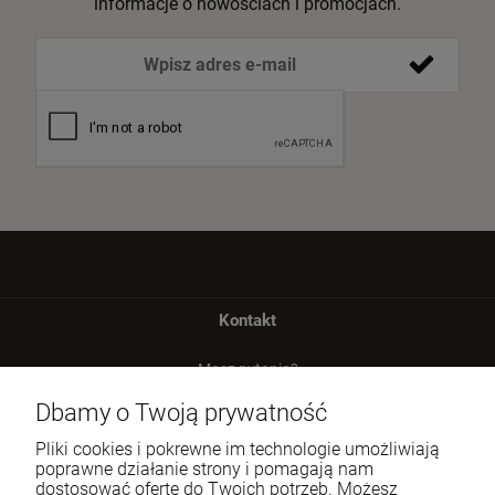
informacje o nowościach i promocjach.
Kontakt
Masz pytania?
zadzwoń lub napisz
Dbamy o Twoją prywatność
Tel.:
729 991 812
Pliki cookies i pokrewne im technologie umożliwiają
poprawne działanie strony i pomagają nam
E-mail:
zamowienia@homeperfume.pl
dostosować ofertę do Twoich potrzeb. Możesz