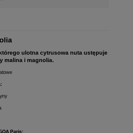
olia
 którego ulotna cytrusowa nuta ustępuje
y malina i magnolia.
atowe
:
ryny
a
GOA Paris: