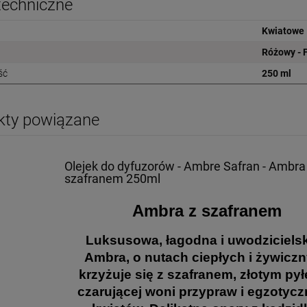
techniczne
Kwiatowe
Różowy - 
ść
250 ml
kty powiązane
Olejek do dyfuzorów - Ambre Safran - Ambra
szafranem 250ml
Ambra z szafranem
Luksusowa, łagodna i uwodzicielsk
Ambra, o nutach ciepłych i żywicz
krzyżuje się z szafranem, złotym py
czarującej woni przypraw i egzotyc