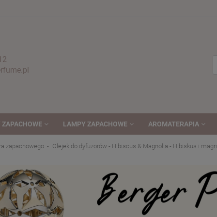
12
fume.pl
 ZAPACHOWE
LAMPY ZAPACHOWE
AROMATERAPIA
ora zapachowego
Olejek do dyfuzorów - Hibiscus & Magnolia - Hibiskus i mag