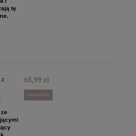
a i
ają tę
ne.
65,99 zł
 z
DO KOSZYKA
ą
 ze
ającymi
jący
k.