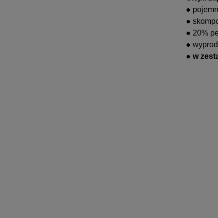
● pojemn
● skompo
● 20% pe
● wyprod
●
w zest