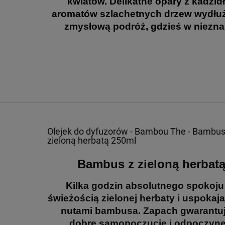
kwiatów. Delikatne opary z kadzidł
aromatów szlachetnych drzew wydłuż
zmysłową podróż, gdzieś w niezna
Olejek do dyfuzorów - Bambou The - Bambus
zieloną herbatą 250ml
Bambus z zieloną herbat
Kilka godzin absolutnego spokoju
świeżością zielonej herbaty i uspokaj
nutami bambusa. Zapach gwarantu
dobre samopoczucie i odpoczyne