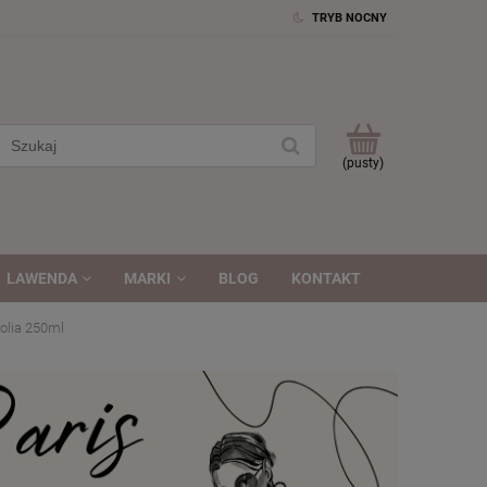
TRYB NOCNY
(pusty)
LAWENDA
MARKI
BLOG
KONTAKT
nolia 250ml