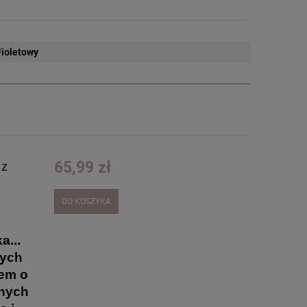
Fioletowy
65,99 zł
 z
DO KOSZYKA
a...
nych
łem o
znych