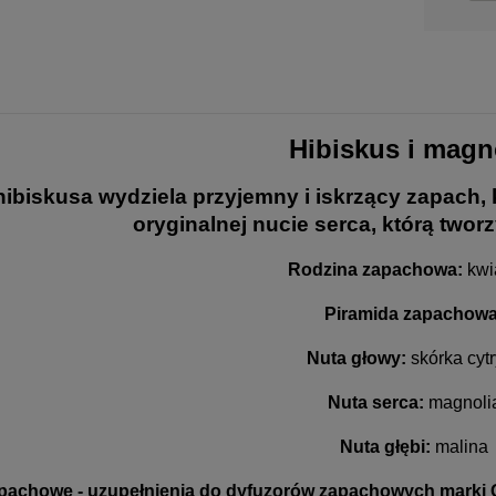
-
-
DO KOSZYKA
DO KOSZYKA
Hibiskus i magn
hibiskusa wydziela przyjemny i iskrzący zapach,
oryginalnej nucie serca, którą tworz
Rodzina zapachowa:
kwi
Piramida zapachowa
Nuta głowy:
skórka cyt
Nuta serca:
magnoli
Nuta głębi:
malina
apachowe - uzupełnienia do dyfuzorów zapachowych marki 