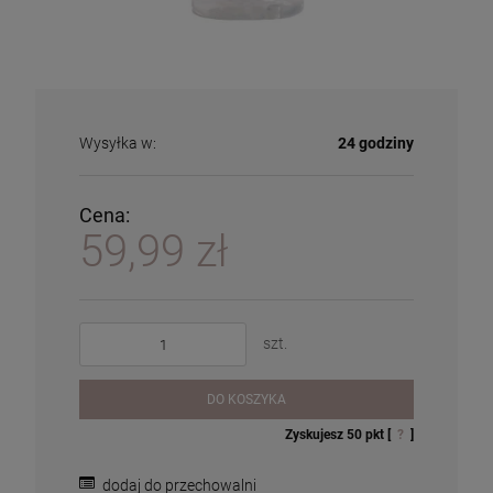
Wysyłka w:
24 godziny
Cena:
59,99 zł
szt.
DO KOSZYKA
Zyskujesz
50
pkt [
?
]
dodaj do przechowalni