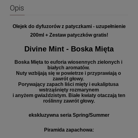
Opis
Olejek do dyfuzorów z patyczkami - uzupełnienie
200ml + Zestaw patyczków gratis!
Divine Mint - Boska Mięta
Boska Mięta to euforia wiosennych zielonych i 
białych aromatów. 
Nuty wzbijają się w powietrze i przyprawiają o 
zawrót głowy. 
Porywający zapach liści mięty i eukaliptusa 
wstrząśnięty rozmarynem
 i anyżem gwiaździstym. Białe kwiaty otaczają ten 
roślinny zawrót głowy.
ekskluzywna seria Spring/Summer
Piramida zapachowa: