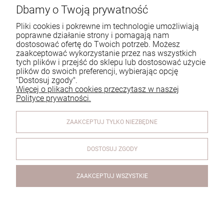
zadzwoń lub napisz
Dbamy o Twoją prywatność
Tel.:
729 991 812
Pliki cookies i pokrewne im technologie umożliwiają
poprawne działanie strony i pomagają nam
E-mail:
zamowienia@homeperfume.pl
dostosować ofertę do Twoich potrzeb. Możesz
zaakceptować wykorzystanie przez nas wszystkich
tych plików i przejść do sklepu lub dostosować użycie
Pomoc
plików do swoich preferencji, wybierając opcję
"Dostosuj zgody".
Dostawa
Więcej o plikach cookies przeczytasz w naszej
Polityce prywatności.
Moje konto
ZAAKCEPTUJ TYLKO NIEZBĘDNE
Reklamacje i zwroty
O firmie
DOSTOSUJ ZGODY
ZAAKCEPTUJ WSZYSTKIE
Olejek do dyfuzorów kolekcja Spring/Summer - Divine Mint -
Boska Mięta - 200ml
© 2026 www.homeperfume.pl. Wszelkie prawa zastrzeżone.
Styl graficzny i aplikacje ShopGadget.pl
Sklep internetowy
Shoper.pl