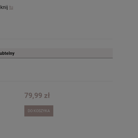
iknij
tu
Subtelny
79,99 zł
DO KOSZYKA