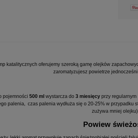
-
DO KOSZYKA
mp katalitycznych oferujemy szeroką gamę olejków zapachowych
zaromatyzujesz powietrze jednocześni
 o pojemności
500 ml
wystarcza do
3
miesięcy
przy regularnym 
ego palenia,
czas palenia wydłuża się o 20-25% w przypadku st
zużywa mniej olejku)
Powiew świeżo
eży, lekki aromat przywołuje zapach śnieżnobiałej pościeli faluj