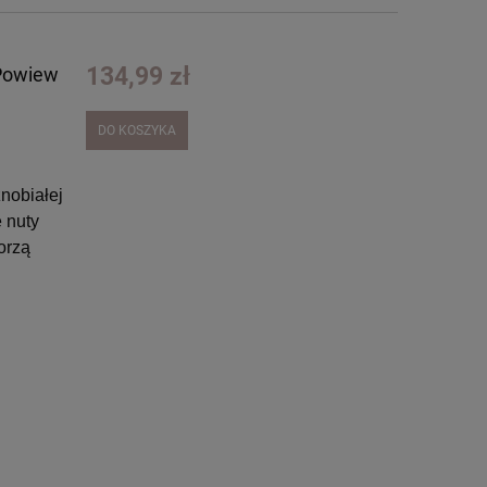
134,99 zł
 Powiew
DO KOSZYKA
nobiałej
 nuty
orzą