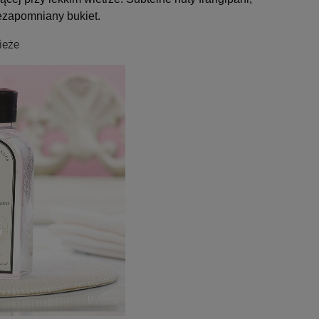
iezapomniany bukiet.
ieże