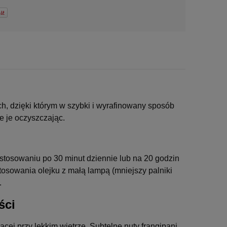
, dzięki którym w szybki i wyrafinowany sposób
e je oczyszczając.
stosowaniu po 30 minut dziennie lub na 20 godzin
osowania olejku z małą lampą (mniejszy palniki
.
ści
ącej przy lekkim wietrze.
Subtelne nuty frangipani,