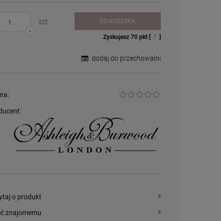
szt.
DO KOSZYKA
-
Zyskujesz
70
pkt [
?
]
dodaj do przechowalni
na:
ducent:
Palnik do lampy
zapachowej /
katalitycznej - duży
54,99 zł
+
szt.
-
ytaj o produkt
DO KOSZYKA
eć znajomemu