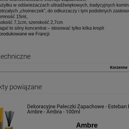
użytku w odświeżaczach ultradźwiękowych, tradycyjnych komin
etrzałych „choineczek”, do odkurzaczy i tym podobnych zastos
emność 15ml,
okość 7,1cm, szerokość 2,7cm
ga! to silny koncentrat – stosować tylko kilka kropli
rodukowane we Francji
techniczne
Korzenne
kty powiązane
Dekoracyjne Pałeczki Zapachowe - Esteban P
Ambre - Ambra - 100ml
Ambre