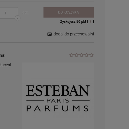
szt.
DO KOSZYKA
-
Zyskujesz
50
pkt [
?
]
dodaj do przechowalni
na:
ducent:
Palnik do lampy
zapachowej /
katalitycznej - duży
54,99 zł
+
szt.
-
DO KOSZYKA