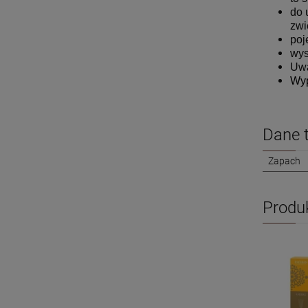
do 
zwi
poj
wys
Uwa
Wyp
Dane 
Zapach
Produ