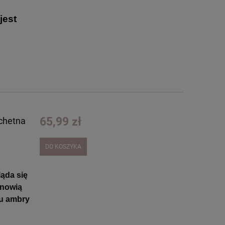
jest
65,99 zł
achetna
DO KOSZYKA
ląda się
anowią
hu ambry