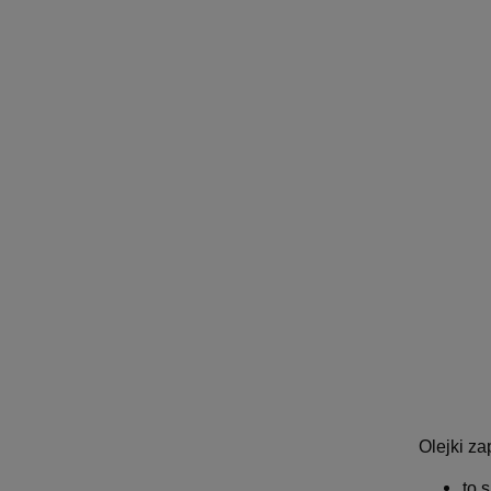
Olejki z
to 