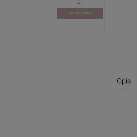
-
SZYKA
DO KOSZYKA
Opis