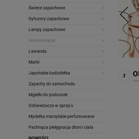
Świece zapachowe
Dyfuzory zapachowe
Lampy zapachowe
Aromaterapia
Lawenda
Marki
O
Japońskie kadzidełka
Zapachy do samochodu
Mgiełki do poduszek
Odświeżacze w spray'u
Mydełka marsylskie perfumowane
Pachnąca pielęgnacja dłoni i ciała
NOWOŚCI