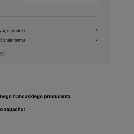
ytaj o produkt
eć znajomemu
anego francuskiego producenta
o zapachu: