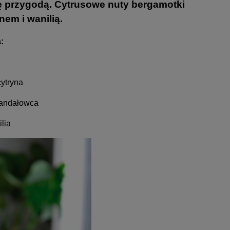
ę przygodą. Cytrusowe nuty bergamotki
nem i wanilią.
:
ytryna
sandałowca
lia