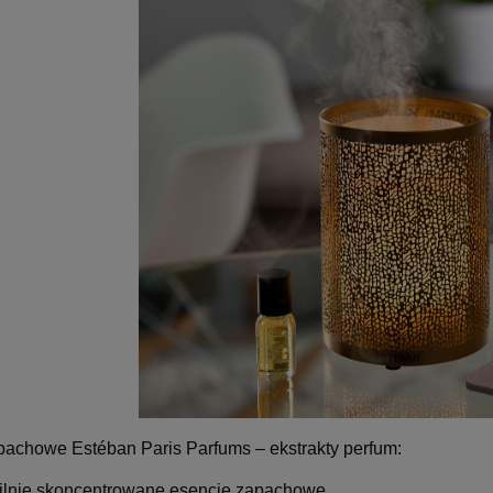
apachowe Estéban Paris Parfums – ekstrakty perfum:
silnie skoncentrowane esencje zapachowe,