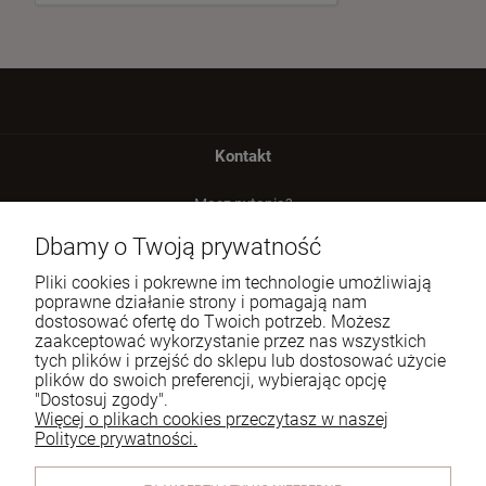
Kontakt
Masz pytania?
zadzwoń lub napisz
Dbamy o Twoją prywatność
Tel.:
729 991 812
Pliki cookies i pokrewne im technologie umożliwiają
poprawne działanie strony i pomagają nam
E-mail:
zamowienia@homeperfume.pl
dostosować ofertę do Twoich potrzeb. Możesz
zaakceptować wykorzystanie przez nas wszystkich
tych plików i przejść do sklepu lub dostosować użycie
Pomoc
plików do swoich preferencji, wybierając opcję
"Dostosuj zgody".
Dostawa
Więcej o plikach cookies przeczytasz w naszej
Polityce prywatności.
Moje konto