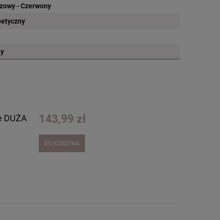
zowy - Czerwony
petyczny
ny
143,99 zł
re DUŻA
DO KOSZYKA