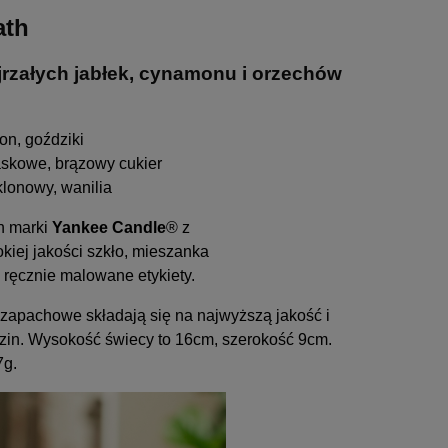
ath
rzałych jabłek, cynamonu i orzechów
on, goździki
laskowe, brązowy cukier
klonowy, wanilia
h marki
Yankee Candle
® z
iej jakości szkło, mieszanka
ręcznie malowane etykiety.
 zapachowe składają się na najwyższą jakość i
zin. Wysokość świecy to 16cm, szerokość 9cm.
7g.