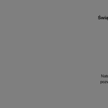
Świą
Nat
pozw