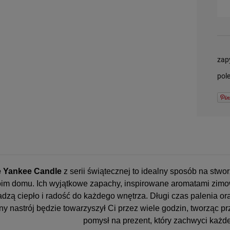
-
DO KOSZYKA
zap
pol
 Yankee Candle
z serii świątecznej to idealny sposób na stw
im domu. Ich wyjątkowe zapachy, inspirowane aromatami zimow
zą ciepło i radość do każdego wnętrza. Długi czas palenia or
y nastrój będzie towarzyszył Ci przez wiele godzin, tworząc pr
pomysł na prezent, który zachwyci każde