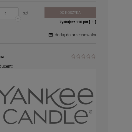
szt.
DO KOSZYKA
-
Zyskujesz
110
pkt [
?
]
dodaj do przechowalni
na:
ducent:
Palnik do lampy
zapachowej /
katalitycznej - duży
54,99 zł
+
szt.
-
DO KOSZYKA