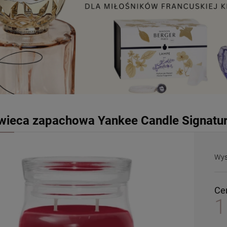
wieca zapachowa Yankee Candle Signatur
Wys
Ce
1