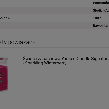
Pomarańc
Słodki - A
palenia
100 h
Bawełnia
kty powiązane
Świeca zapachowa Yankee Candle Signatu
- Sparkling Winterberry