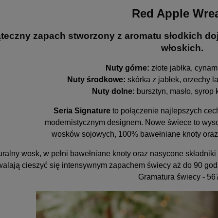
Red Apple Wre
teczny zapach stworzony z aromatu słodkich doj
włoskich.
Nuty górne:
złote jabłka, cynam
Nuty środkowe:
s
kórka z jabłek, orzechy 
Nuty dolne:
bursztyn, masło, syrop 
Seria Signature
to połączenie najlepszych cec
modernistycznym designem. Nowe świece to wysok
wosków sojowych, 100% bawełniane knoty oraz 
uralny wosk, w pełni bawełniane knoty oraz nasycone składniki
alają cieszyć się intensywnym zapachem świecy aż do 90 god
Gramatura świecy - 56