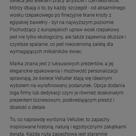
świeca jest efektem pracy artystów i rzemieślników,
którzy dbają o to, by każdy szczegół - od aksamitnego
wosku rzepakowego po finezyjnie tkane knoty z
egipskiej bawełny - był na najwyższym poziomie.
Pochodzący z europejskich upraw wosk rzepakowy
jest nie tylko ekologiczny, ale także zapewnia dłuższe i
czystsze spalanie, co jest nieocenioną zaletą dla
wymagających miłośników świec.
Marka znana jest z luksusowych prezentów, a jej
eleganckie opakowania i możliwość personalizacji
sprawiają, że świece Vellutier stają się idealnym
wyborem na wyrafinowany podarunek. Opcja dodania
loga firmy lub dedykacji czyni je również doskonałym
prezentem biznesowym, podkreślającym prestiż i
dbałość o detale.
To, co naprawdę wyróżnia Vellutier, to zapachy
inspirowane historią, naturą i egzotycznymi zakątkami
świata. Każda nuta zapachowa jest starannie