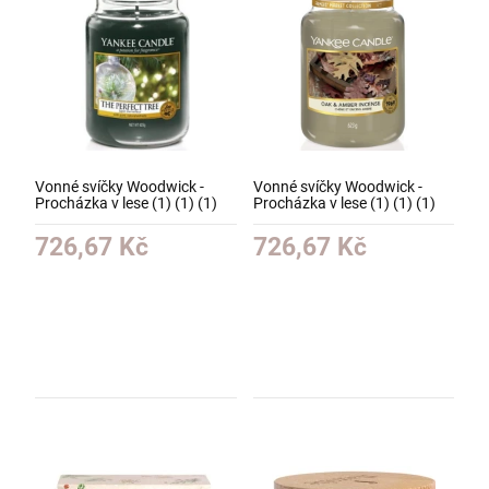
Vonné svíčky Woodwick -
Vonné svíčky Woodwick -
Procházka v lese (1) (1) (1)
Procházka v lese (1) (1) (1)
(1) (1) (1) (1) (1) (1) (1) (1)
(1) (1) (1) (1) (1) (1) (1) (1)
(1)
(1)
726,67 Kč
726,67 Kč