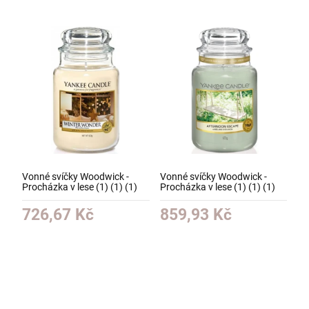
Vonné svíčky Woodwick -
Vonné svíčky Woodwick -
Procházka v lese (1) (1) (1)
Procházka v lese (1) (1) (1)
(1) (1) (1) (1) (1) (1) (1) (1)
(1) (1) (1) (1) (1) (1) (1) (1)
(1) (1)
(1) (1)
726,67 Kč
859,93 Kč