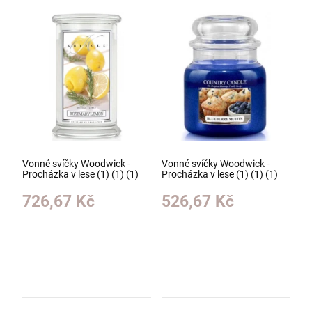
Vonné svíčky Woodwick -
Vonné svíčky Woodwick -
Procházka v lese (1) (1) (1)
Procházka v lese (1) (1) (1)
(1) (1) (1) (1) (1) (1) (1) (1)
(1) (1) (1) (1) (1) (1) (1) (1)
(1) (1)
(1) (1)
726,67 Kč
526,67 Kč