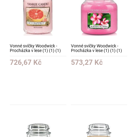
Vonné svíčky Woodwick -
Vonné svíčky Woodwick -
Procházka v lese (1) (1) (1)
Procházka v lese (1) (1) (1)
(1) (1) (1) (1) (1) (1) (1) (1)
(1) (1) (1) (1) (1) (1) (1) (1)
(1)
(1)
726,67 Kč
573,27 Kč