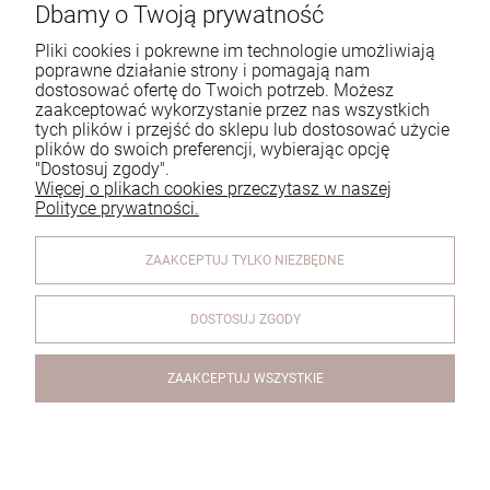
Dbamy o Twoją prywatność
Tel.:
729 991 812
Pliki cookies i pokrewne im technologie umożliwiają
poprawne działanie strony i pomagają nam
E-mail:
zamowienia@homeperfume.pl
dostosować ofertę do Twoich potrzeb. Możesz
zaakceptować wykorzystanie przez nas wszystkich
tych plików i przejść do sklepu lub dostosować użycie
Pomoc
plików do swoich preferencji, wybierając opcję
"Dostosuj zgody".
Dostawa
Więcej o plikach cookies przeczytasz w naszej
Polityce prywatności.
Moje konto
ZAAKCEPTUJ TYLKO NIEZBĘDNE
Reklamacje i zwroty
O firmie
DOSTOSUJ ZGODY
ZAAKCEPTUJ WSZYSTKIE
© 2026 www.homeperfume.pl. Wszelkie prawa zastrzeżone.
Styl graficzny i aplikacje ShopGadget.pl
Sklep internetowy
Shoper.pl