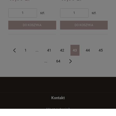
szt.
szt.
DO KOSZYKA
DO KOSZYKA
1
...
41
42
43
44
45
«
...
64
»
Kontakt
Masz pytania?
zadzwoń lub napisz