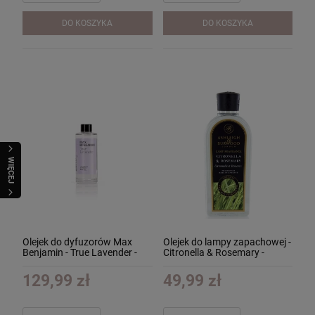
DO KOSZYKA
DO KOSZYKA
WIĘCEJ
Olejek do dyfuzorów Max
Olejek do lampy zapachowej -
Benjamin - True Lavender -
Citronella & Rosemary -
300ml
Citronella z Rozmarynem
250ml
129,99 zł
49,99 zł