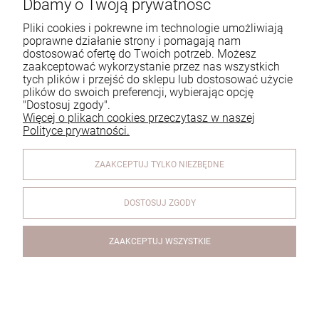
Dbamy o Twoją prywatność
Tel.:
729 991 812
Pliki cookies i pokrewne im technologie umożliwiają
poprawne działanie strony i pomagają nam
E-mail:
zamowienia@homeperfume.pl
dostosować ofertę do Twoich potrzeb. Możesz
zaakceptować wykorzystanie przez nas wszystkich
tych plików i przejść do sklepu lub dostosować użycie
Pomoc
plików do swoich preferencji, wybierając opcję
"Dostosuj zgody".
Dostawa
Więcej o plikach cookies przeczytasz w naszej
Polityce prywatności.
Moje konto
ZAAKCEPTUJ TYLKO NIEZBĘDNE
Reklamacje i zwroty
O firmie
DOSTOSUJ ZGODY
ZAAKCEPTUJ WSZYSTKIE
Dyfuzor zapachowy - Silk Veil - Jedwabny Muślin - 100ml
© 2026 www.homeperfume.pl. Wszelkie prawa zastrzeżone.
Styl graficzny i aplikacje ShopGadget.pl
Sklep internetowy
Shoper.pl