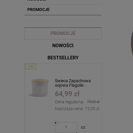
PROMOCJE
PROMOCJE
NOWOŚCI
BESTSELLERY
ampy
Lampa zapachowa
Świeca Zapachowa
-
Berger Paris Gravity
sojowa Flagolie -
 - kaZis -
Nude
Sensual - Iluminacja -
ł
360,00 zł
64,99 zł
Bergamot -
170g
ąca
rna:
134,99 zł
Cena regularna:
75,00 zł
 1000ml
+
134,99 zł
Najniższa cena:
75,00 zł
szt.
-
+
DO KOSZYKA
szt.
szt.
-