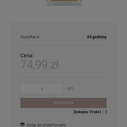
Wysyłka w:
24 godziny
Cena:
74,99 zł
szt.
DO KOSZYKA
Zyskujesz
70
pkt [
?
]
Zestaw Lampa zapachowa Berger Paris
Olejek do lampy zapachowej - Moroccan
Lolita Lempicka Violet z olejkiem 250ml
Spice - Marokańskie przyprawy 500ml
dodaj do przechowalni