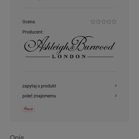
Lolita Lempicka
305,00 zł
74,99 zł
Ocena:
szt.
szt.
Producent:
DO KOSZYKA
DO KOSZYKA
zapytaj o produkt
poleć znajomemu
Opis