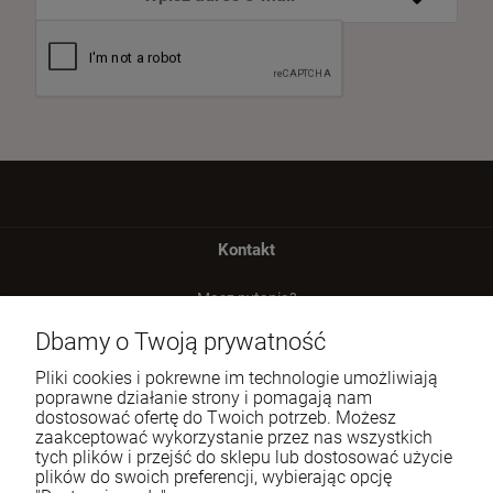
Kontakt
Masz pytania?
zadzwoń lub napisz
Dbamy o Twoją prywatność
Tel.:
729 991 812
Pliki cookies i pokrewne im technologie umożliwiają
poprawne działanie strony i pomagają nam
E-mail:
zamowienia@homeperfume.pl
dostosować ofertę do Twoich potrzeb. Możesz
zaakceptować wykorzystanie przez nas wszystkich
tych plików i przejść do sklepu lub dostosować użycie
Pomoc
plików do swoich preferencji, wybierając opcję