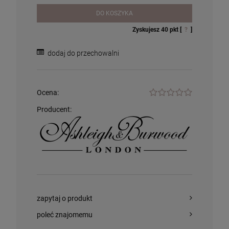
Lolita Lempicka
305,00 zł
74,99 zł
DO KOSZYKA
Zyskujesz
40
pkt [
?
]
szt.
szt.
dodaj do przechowalni
DO KOSZYKA
DO KOSZYKA
Ocena:
Producent:
zapytaj o produkt
poleć znajomemu