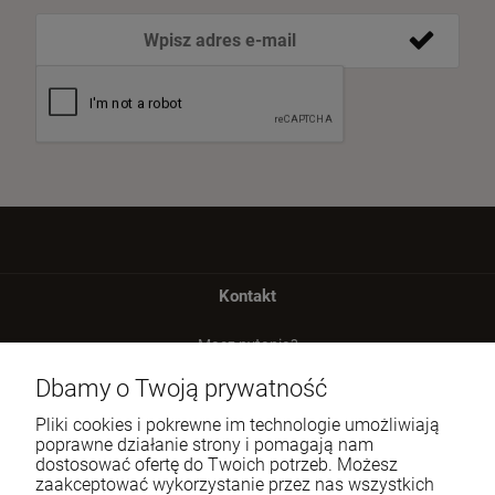
Kontakt
Masz pytania?
zadzwoń lub napisz
Dbamy o Twoją prywatność
Tel.:
729 991 812
Pliki cookies i pokrewne im technologie umożliwiają
poprawne działanie strony i pomagają nam
E-mail:
zamowienia@homeperfume.pl
dostosować ofertę do Twoich potrzeb. Możesz
zaakceptować wykorzystanie przez nas wszystkich