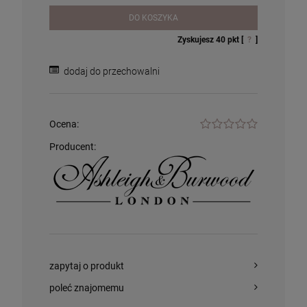
Trawa Cytrynowa 1000ml
4,99 zł
360,00 zł
94,99 zł
DO KOSZYKA
Cena regularna:
134,99 zł
Zyskujesz
40
pkt [
?
]
Najniższa cena:
134,99 zł
szt.
szt.
dodaj do przechowalni
DO KOSZYKA
DO KOSZYKA
szt.
Ocena:
DO KOSZYKA
Producent:
zapytaj o produkt
poleć znajomemu