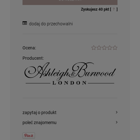
Lolita Lempicka
305,00 zł
74,99 zł
Zyskujesz
40
pkt [
?
]
dodaj do przechowalni
szt.
szt.
DO KOSZYKA
DO KOSZYKA
Ocena:
Producent:
zapytaj o produkt
poleć znajomemu