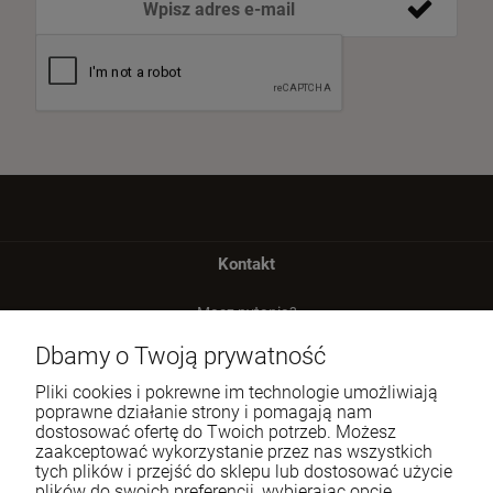
Kontakt
Masz pytania?
zadzwoń lub napisz
Dbamy o Twoją prywatność
Tel.:
729 991 812
Pliki cookies i pokrewne im technologie umożliwiają
poprawne działanie strony i pomagają nam
E-mail:
zamowienia@homeperfume.pl
dostosować ofertę do Twoich potrzeb. Możesz
zaakceptować wykorzystanie przez nas wszystkich
tych plików i przejść do sklepu lub dostosować użycie
Pomoc
plików do swoich preferencji, wybierając opcję