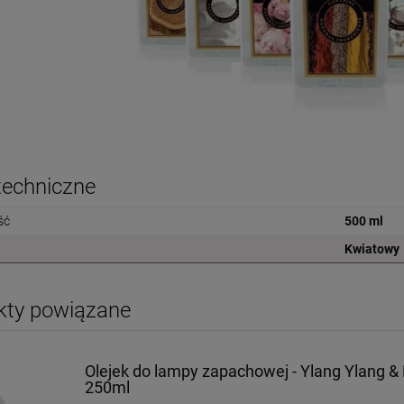
techniczne
ść
500 ml
Kwiatowy
kty powiązane
Olejek do lampy zapachowej - Ylang Ylang & 
250ml