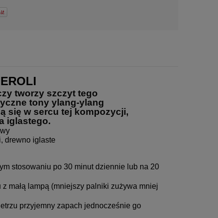
NEROLI
y tworzy szczyt tego 
yczne tony ylang-ylang 
się w sercu tej kompozycji, 
a iglastego.
owy
i, drewno iglaste
ym stosowaniu po 30 minut dziennie lub na 20
 z małą lampą (mniejszy palniki zużywa mniej
ietrzu przyjemny zapach jednocześnie go