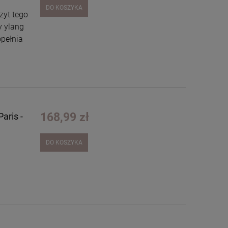
DO KOSZYKA
zyt tego
y ylang
opełnia
168,99 zł
aris -
DO KOSZYKA