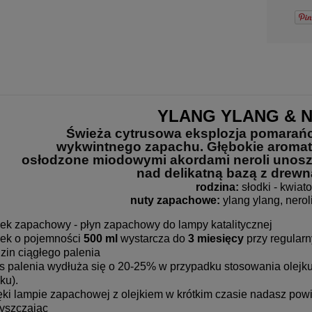
-
DO KOSZYKA
YLANG YLANG & 
Świeża cytrusowa eksplozja pomarańcz
wykwintnego zapachu. Głębokie aromat
osłodzone miodowymi akordami neroli unoszą 
nad delikatną bazą z drewn
rodzina:
 słodki - kwiat
nuty zapachowe:
 ylang ylang, nerol
jek zapachowy - płyn zapachowy do lampy katalitycznej
jek o pojemności
500 ml
wystarcza do
3
miesięcy
przy regularn
zin ciągłego palenia
s palenia wydłuża się o 20-25% w przypadku stosowania olejku
ku).
ęki lampie zapachowej z olejkiem w krótkim czasie nadasz pow
yszczając