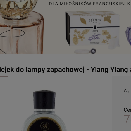
lejek do lampy zapachowej - Ylang Ylang 
Wys
Ce
7