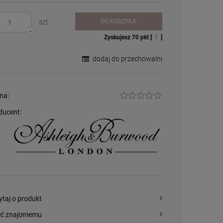
szt.
DO KOSZYKA
-
Zyskujesz
70
pkt [
?
]
dodaj do przechowalni
na:
ducent:
Palnik do lampy
zapachowej /
katalitycznej - duży
54,99 zł
+
szt.
-
ytaj o produkt
DO KOSZYKA
eć znajomemu