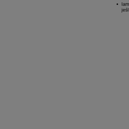
lam
jeś