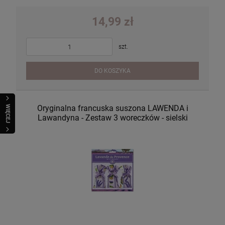
14,99 zł
szt.
DO KOSZYKA
Oryginalna francuska suszona LAWENDA i
WIĘCEJ
Lawandyna - Zestaw 3 woreczków - sielski