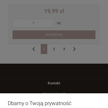
19,99 zł
szt.
DO KOSZYKA
1
2
3
«
»
Kontakt
Masz pytania?
zadzwoń lub napisz
Dbamy o Twoją prywatność