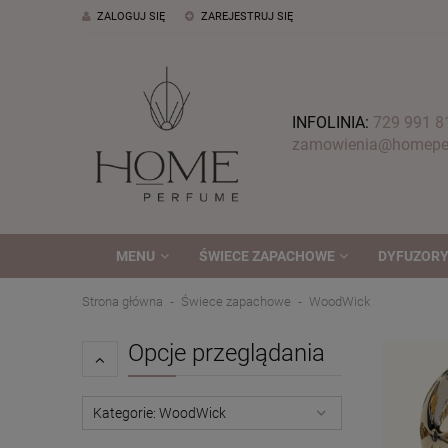
ZALOGUJ SIĘ
ZAREJESTRUJ SIĘ
INFOLINIA:
729 991 8
zamowienia@homeper
MENU
ŚWIECE ZAPACHOWE
DYFUZORY
Strona główna
Świece zapachowe
WoodWick
Opcje przeglądania
Kategorie: WoodWick