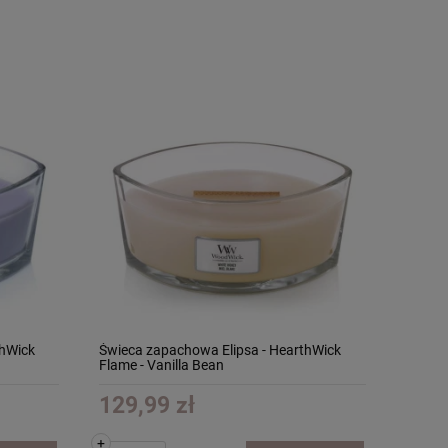
thWick
Świeca zapachowa Elipsa - HearthWick
Flame - Vanilla Bean
129,99 zł
+