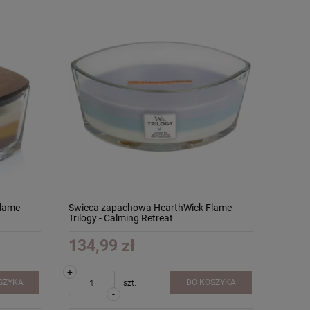
Flame
Świeca zapachowa HearthWick Flame
Trilogy - Calming Retreat
134,99 zł
+
SZYKA
DO KOSZYKA
szt.
-