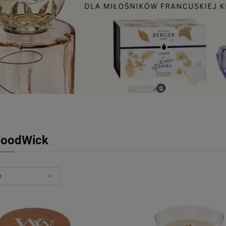
oodWick