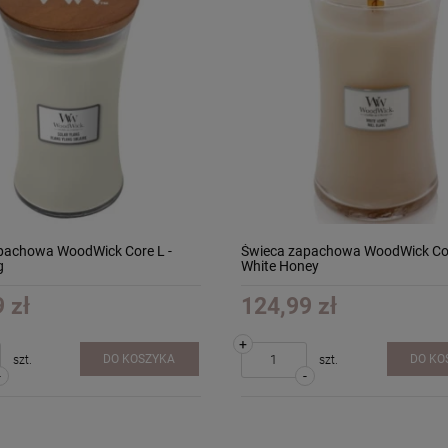
pachowa WoodWick Core L -
Świeca zapachowa WoodWick Cor
g
White Honey
 zł
124,99 zł
+
DO KOSZYKA
DO KO
szt.
szt.
-
-