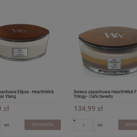
pachowa Elipsa - HearthWick
Świeca zapachowa HearthWick 
lar Ylang
Trilogy - Cafe Sweets
 zł
134,99 zł
+
DO KOSZYKA
DO KO
szt.
szt.
-
-