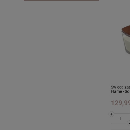
Świeca za
Flame - So
129,99
+