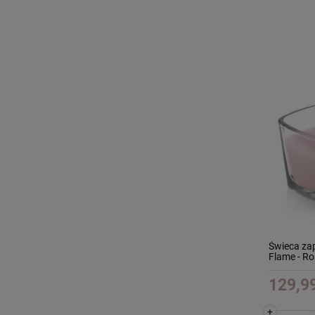
Świeca za
Flame - R
129,99
+