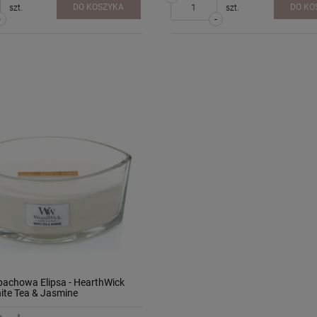
DO KOSZYKA
DO KO
szt.
szt.
-
-
pachowa Elipsa - HearthWick
ite Tea & Jasmine