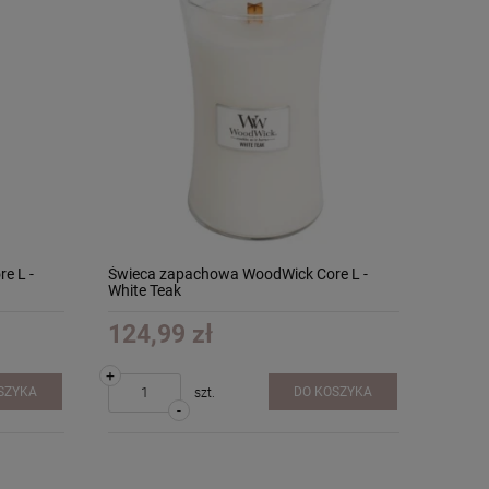
e L -
Świeca zapachowa WoodWick Core L -
White Teak
124,99 zł
+
SZYKA
DO KOSZYKA
szt.
-