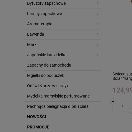
Dyfuzory zapachowe
Lampy zapachowe
Aromaterapia
Lawenda
Marki
Japońskie kadzidełka
Zapachy do samochodu
Świeca za
Mgiełki do poduszek
Solar Ylan
Odświeżacze w spray'u
124,99
Mydełka marsylskie perfumowane
+
Pachnąca pielęgnacja dłoni i ciała
NOWOŚCI
PROMOCJE