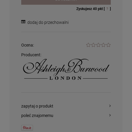
Lolita Lempicka
305,00 zł
74,99 zł
Zyskujesz
40
pkt [
?
]
dodaj do przechowalni
szt.
szt.
DO KOSZYKA
DO KOSZYKA
Ocena:
Producent:
zapytaj o produkt
poleć znajomemu