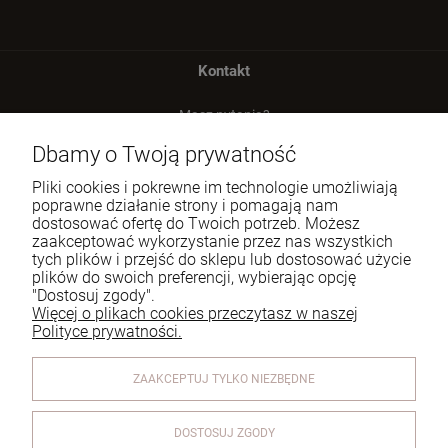
Kontakt
Masz pytania?
zadzwoń lub napisz
Dbamy o Twoją prywatność
Tel.:
729 991 812
Pliki cookies i pokrewne im technologie umożliwiają
poprawne działanie strony i pomagają nam
E-mail:
zamowienia@homeperfume.pl
dostosować ofertę do Twoich potrzeb. Możesz
zaakceptować wykorzystanie przez nas wszystkich
tych plików i przejść do sklepu lub dostosować użycie
Pomoc
plików do swoich preferencji, wybierając opcję
"Dostosuj zgody".
Dostawa
Więcej o plikach cookies przeczytasz w naszej
Polityce prywatności.
Moje konto
ZAAKCEPTUJ TYLKO NIEZBĘDNE
Reklamacje i zwroty
O firmie
DOSTOSUJ ZGODY