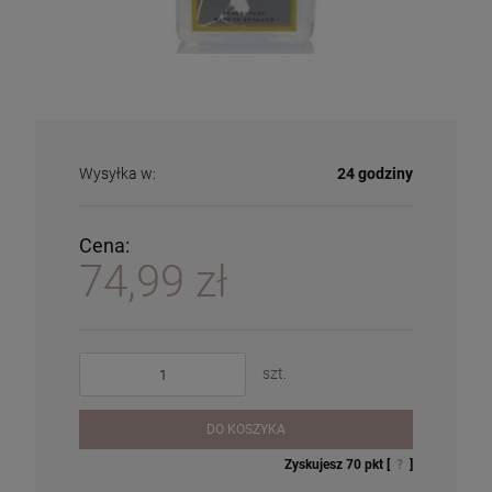
Wysyłka w:
24 godziny
Cena:
74,99 zł
szt.
DO KOSZYKA
Zyskujesz
70
pkt [
?
]
Patyczki Rattanowe do dyfuzorów
Lampa zapachowa Berger Paris Gravity
Olejek do lampy zapachowej - katalitycznej -
zapachowych
Noire
kaZis - Oriental Sandalwood - Orientalny