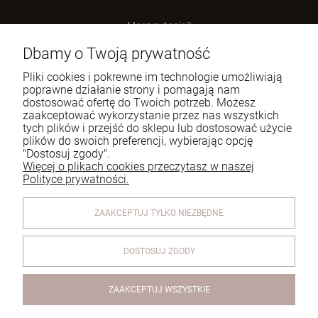
Masz pytania?
zadzwoń lub napisz
Dbamy o Twoją prywatność
Tel.:
729 991 812
Pliki cookies i pokrewne im technologie umożliwiają
poprawne działanie strony i pomagają nam
E-mail:
zamowienia@homeperfume.pl
dostosować ofertę do Twoich potrzeb. Możesz
zaakceptować wykorzystanie przez nas wszystkich
tych plików i przejść do sklepu lub dostosować użycie
Pomoc
plików do swoich preferencji, wybierając opcję
"Dostosuj zgody".
Dostawa
Więcej o plikach cookies przeczytasz w naszej
Polityce prywatności.
Moje konto
ZAAKCEPTUJ TYLKO NIEZBĘDNE
Reklamacje i zwroty
O firmie
DOSTOSUJ ZGODY
ZAAKCEPTUJ WSZYSTKIE
Olejek do lampy zapachowej Kolekcja Life in Bloom's -