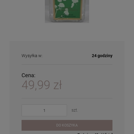
Wysyłka w:
24 godziny
Cena:
49,99 zł
szt.
DO KOSZYKA
Patyczki Rattanowe do dyfuzorów
Lampa zapachowa Berger Paris Gravity
Olejek do lampy zapachowej - katalitycznej -
zapachowych
Noire
kaZis - Natural Essence - Neutralny 1000ml