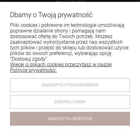
Masz pytania?
zadzwoń lub napisz
Dbamy o Twoją prywatność
Tel.:
729 991 812
Pliki cookies i pokrewne im technologie umożliwiają
poprawne działanie strony i pomagają nam
E-mail:
zamowienia@homeperfume.pl
dostosować ofertę do Twoich potrzeb. Możesz
zaakceptować wykorzystanie przez nas wszystkich
tych plików i przejść do sklepu lub dostosować użycie
Pomoc
plików do swoich preferencji, wybierając opcję
"Dostosuj zgody".
Dostawa
Więcej o plikach cookies przeczytasz w naszej
Polityce prywatności.
Moje konto
ZAAKCEPTUJ TYLKO NIEZBĘDNE
Reklamacje i zwroty
O firmie
DOSTOSUJ ZGODY
ZAAKCEPTUJ WSZYSTKIE
Olejek do lampy zapachowej Kolekcja Life in Bloom's -
Winter Jasmine & Green Leaves - Zimowy Jaśmin i Zielone
Liście 250ml
© 2026 www.homeperfume.pl. Wszelkie prawa zastrzeżone.