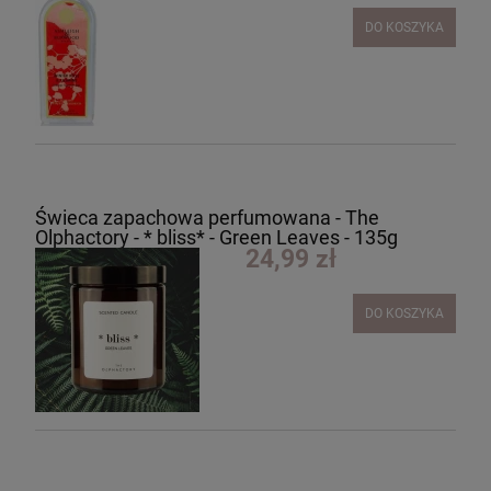
DO KOSZYKA
Świeca zapachowa perfumowana - The
Olphactory - * bliss* - Green Leaves - 135g
24,99 zł
DO KOSZYKA