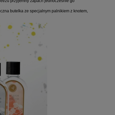
ietrzu przyjemny zapach jednocześnie go
iczna butelka ze specjalnym palnikiem z knotem,