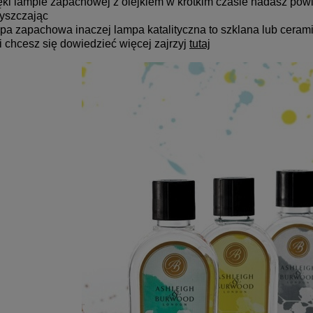
ęki lampie zapachowej z olejkiem w krótkim czasie nadasz pow
yszczając
pa zapachowa inaczej lampa katalityczna to szklana lub ceram
li chcesz się dowiedzieć więcej zajrzyj
tutaj