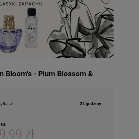
in Bloom's - Plum Blossom &
yłka w:
24 godziny
na:
9,99 zł