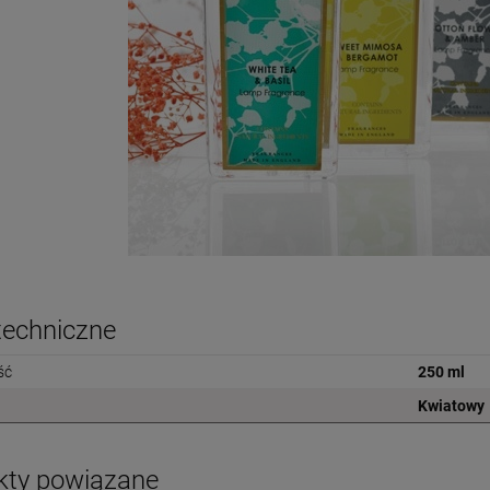
techniczne
ść
250 ml
Kwiatowy
kty powiązane