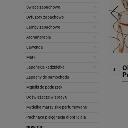
Świece zapachowe
Dyfuzory zapachowe
Lampy zapachowe
Aromaterapia
Lawenda
Marki
O
Japońskie kadzidełka
P
Zapachy do samochodu
Mgiełki do poduszek
Odświeżacze w spray'u
Mydełka marsylskie perfumowane
Pachnąca pielęgnacja dłoni i ciała
NOWOŚCI