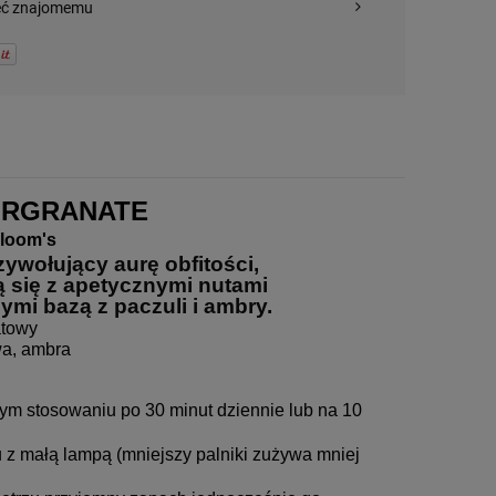
eć znajomemu
MRGRANATE
Bloom's
wołujący aurę obfitości, 
ą się z apetycznymi nutami 
mi bazą z paczuli i ambry.
atowy
iwa, ambra
ym stosowaniu po 30 minut dziennie lub na 10
 z małą lampą (mniejszy palniki zużywa mniej