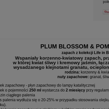
pol
-
-
DO KOSZYKA
DO KOSZYKA
PLUM BLOSSOM & PO
zapach z kolekcji Life in 
Wspaniały korzenno-kwiatowy zapach, przy
w której kwiat śliwy i kremowy jaśmin, łącz
wysadzanego klejnotami granatu, ocieplony
rodzina:
 korzenny & kwi
nuty zapachowe:
 granat, śl
jek zapachowy - płyn zapachowy do lampy katalitycznej
jek o pojemności
250 ml
wystarcza do
2
miesięcy
przy regularn
zin ciągłego palenia
s palenia wydłuża się o 20-25% w przypadku stosowania olejku
ku).