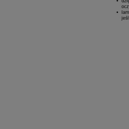
dzi
ocz
lam
jeś