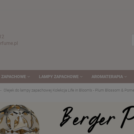
12
fume.pl
 ZAPACHOWE
LAMPY ZAPACHOWE
AROMATERAPIA
Olejek do lampy zapachowej Kolekcja Life in Bloom's - Plum Blossom & Pom