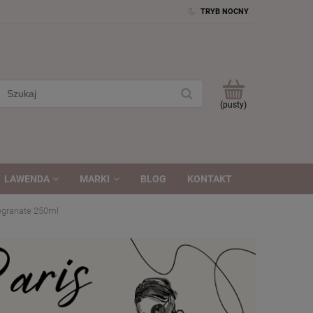
TRYB NOCNY
(pusty)
LAWENDA
MARKI
BLOG
KONTAKT
egranate 250ml