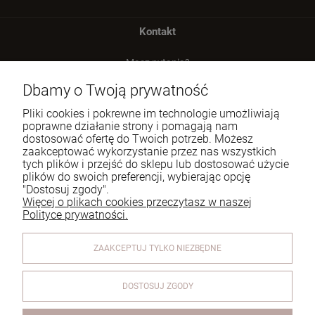
Kontakt
Masz pytania?
zadzwoń lub napisz
Dbamy o Twoją prywatność
Tel.:
729 991 812
Pliki cookies i pokrewne im technologie umożliwiają
poprawne działanie strony i pomagają nam
E-mail:
zamowienia@homeperfume.pl
dostosować ofertę do Twoich potrzeb. Możesz
zaakceptować wykorzystanie przez nas wszystkich
tych plików i przejść do sklepu lub dostosować użycie
Pomoc
plików do swoich preferencji, wybierając opcję
"Dostosuj zgody".
Dostawa
Więcej o plikach cookies przeczytasz w naszej
Polityce prywatności.
Moje konto
ZAAKCEPTUJ TYLKO NIEZBĘDNE
Reklamacje i zwroty
O firmie
DOSTOSUJ ZGODY