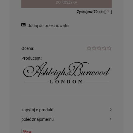
Lolita Lempicka
DO KOSZYKA
305,00 zł
74,99 zł
Zyskujesz
70
pkt [
?
]
szt.
szt.
dodaj do przechowalni
DO KOSZYKA
DO KOSZYKA
Ocena:
Producent:
zapytaj o produkt
poleć znajomemu