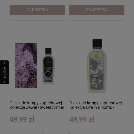
DO KOSZYKA
DO KOSZYKA
WIĘCEJ
Olejek do lampy zapachowej
Olejek do lampy zapachowej
Kolekcja Jewel - Sweet Amber
Kolekcja Life in Bloom's -
& Neroli - Słodka Ambra z
Cotton Flower & Amber
Neroli 250ml
250ml
49,99 zł
49,99 zł