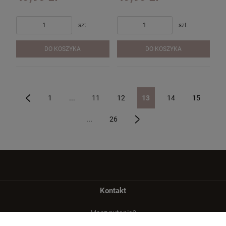
szt.
szt.
DO KOSZYKA
DO KOSZYKA
1
...
11
12
13
14
15
«
...
26
»
Kontakt
Masz pytania?
zadzwoń lub napisz