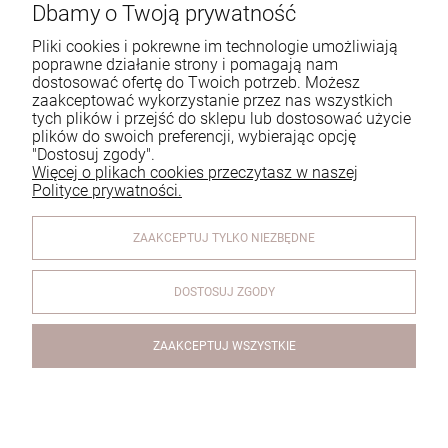
Dbamy o Twoją prywatność
Tel.:
729 991 812
Pliki cookies i pokrewne im technologie umożliwiają
poprawne działanie strony i pomagają nam
E-mail:
zamowienia@homeperfume.pl
dostosować ofertę do Twoich potrzeb. Możesz
zaakceptować wykorzystanie przez nas wszystkich
tych plików i przejść do sklepu lub dostosować użycie
Pomoc
plików do swoich preferencji, wybierając opcję
"Dostosuj zgody".
Dostawa
Więcej o plikach cookies przeczytasz w naszej
Polityce prywatności.
Moje konto
ZAAKCEPTUJ TYLKO NIEZBĘDNE
Reklamacje i zwroty
O firmie
DOSTOSUJ ZGODY
ZAAKCEPTUJ WSZYSTKIE
© 2026 www.homeperfume.pl. Wszelkie prawa zastrzeżone.
Styl graficzny i aplikacje ShopGadget.pl
Sklep internetowy
Shoper.pl