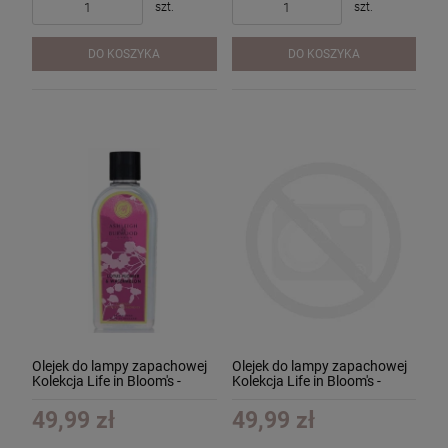
szt.
szt.
DO KOSZYKA
DO KOSZYKA
Olejek do lampy zapachowej
Olejek do lampy zapachowej
Kolekcja Life in Bloom's -
Kolekcja Life in Bloom's -
Lotus Flower & Watermelon -
Orange Blossom & Mandarin
Kwiat Lotosu z Arbuzem
- Kwiat Pomarańczy z
49,99 zł
49,99 zł
250ml
Mandarynką 250ml