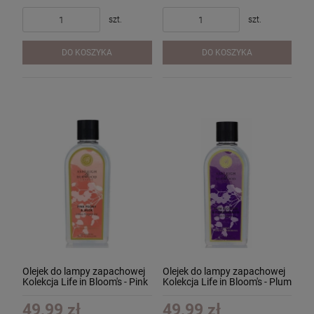
szt.
szt.
DO KOSZYKA
DO KOSZYKA
Olejek do lampy zapachowej
Olejek do lampy zapachowej
Kolekcja Life in Bloom's - Pink
Kolekcja Life in Bloom's - Plum
Peony & Musk 250ml
Blossom & Pomegranate
250ml
49,99 zł
49,99 zł