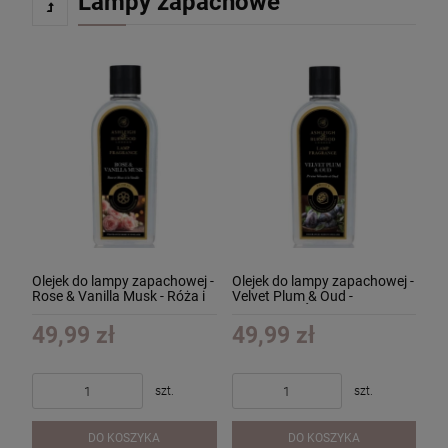
Lampy zapachowe
Olejek do lampy zapachowej -
Olejek do lampy zapachowej -
Rose & Vanilla Musk - Róża i
Velvet Plum & Oud -
Waniliowe Piżmo 250ml
Aksamitna Śliwka z Oud
250ml
49,99 zł
49,99 zł
szt.
szt.
DO KOSZYKA
DO KOSZYKA