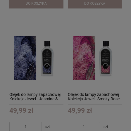
DO KOSZYKA
DO KOSZYKA
Olejek do lampy zapachowej
Olejek do lampy zapachowej
Kolekcja Jewel - Jasmine &
Kolekcja Jewel - Smoky Rose
Violet Leaf - Jaśmin i Listki
& Charcoal - Dymna Róża i
Fiołków 250ml
Węgiel Drzewny 250ml
49,99 zł
49,99 zł
szt.
szt.