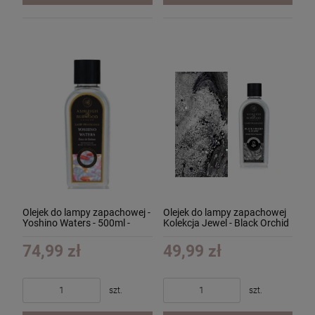
Olejek do lampy zapachowej -
Olejek do lampy zapachowej
Yoshino Waters - 500ml -
Kolekcja Jewel - Black Orchid
Kolekcja Limitowana
& Poppy - Czarna Orchidea i
Maki 250ml
74,99 zł
49,99 zł
szt.
szt.